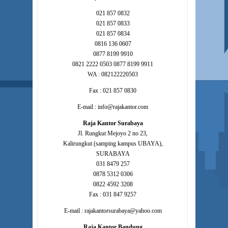
021 857 0832
021 857 0833
021 857 0834
0816 136 0607
0877 8199 9910
0821 2222 0503 0877 8199 9911
WA : 082122220503
Fax : 021 857 0830
E-mail : info@rajakantor.com
Raja Kantor Surabaya
Jl. Rungkut Mejoyo 2 no 23,
Kalirungkut (samping kampus UBAYA),
SURABAYA
031 8479 257
0878 5312 0306
0822 4592 3208
Fax : 031 847 9257
E-mail : rajakantorsurabaya@yahoo.com
Raja Kantor Bandung