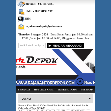
Hotline: - 021 8570831
SMS: - 0877 8199 9911
BBM: -
rajakantordepok@yahoo.com
Thursday, 6 August 2026
- Buka Senin-Jumat jam 08.30 s/d jam
17.00 ,Sabtu jam 08.30 s/d 14.00, Minggu-hari besar libur
BERANDA
HUBUNGI KAMI
TENTANG KAMI
SITEMAP
Home
»
Kursi Bar & Cafe
»
Kursi Bar & Cafe Indachi
» Kursi Bar &
Cafe Indachi Type DCS-30