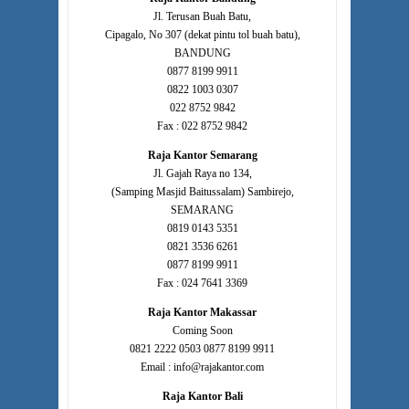
Jl. Terusan Buah Batu,
Cipagalo, No 307 (dekat pintu tol buah batu),
BANDUNG
0877 8199 9911
0822 1003 0307
022 8752 9842
Fax : 022 8752 9842
Raja Kantor Semarang
Jl. Gajah Raya no 134,
(Samping Masjid Baitussalam) Sambirejo,
SEMARANG
0819 0143 5351
0821 3536 6261
0877 8199 9911
Fax : 024 7641 3369
Raja Kantor Makassar
Coming Soon
0821 2222 0503 0877 8199 9911
Email : info@rajakantor.com
Raja Kantor Bali