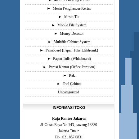
►
Mesin Pemotong Kertas
►
Mesin Penghancur Kertas
►
Mesin Tik
►
Mobile File System
►
Money Detector
►
Multifile Cabinet System
►
Panaboard (Papan Tulis Elektronik)
►
Papan Tulis (Whiteboard)
►
Partisi Kantor (Office Partition)
►
Rak
►
Tool Cabinet
Uncategorized
INFORMASI TOKO
Raja Kantor Jakarta
Jl. Otista Raya No 143, cawang 13330
Jakarta Timur
Tlp : 021 857 0831