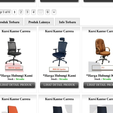
e 1 of 6
1
2
3
4
…
6
»
roduk Terbaru
Produk Lainnya
Info Terbaru
Kursi Kantor Carrera
Kursi Kantor Carrera
Kursi Kantor Carr
*Harga Hubungi Kami
*Harga Hubungi Kami
*Harga Hubungi 
Stock :
Tersedia
Stock :
Tersedia
Stock :
Tersedia
LIHAT DETAIL PRODUK
LIHAT DETAIL PRODUK
LIHAT DETAIL PR
Kursi Kantor Carrera
Kursi Kantor Carrera
Kursi Kantor Carr