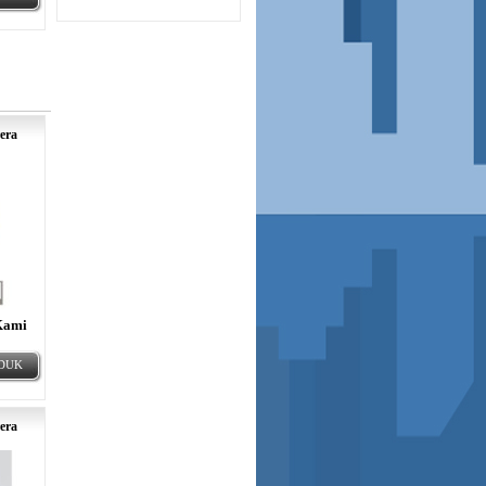
era
Kami
ODUK
era