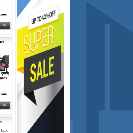
Kami
ODUK
ter
Kami
ODUK
ro