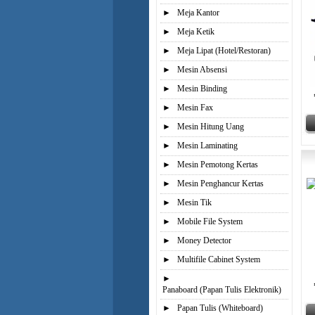
►
Meja Kantor
►
Meja Ketik
►
Meja Lipat (Hotel/Restoran)
►
Mesin Absensi
►
Mesin Binding
►
Mesin Fax
►
Mesin Hitung Uang
►
Mesin Laminating
►
Mesin Pemotong Kertas
►
Mesin Penghancur Kertas
►
Mesin Tik
►
Mobile File System
►
Money Detector
►
Multifile Cabinet System
►
Panaboard (Papan Tulis Elektronik)
►
Papan Tulis (Whiteboard)