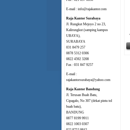
E-mail : info@rajakantor.com
Raja Kantor Surabaya
Jl. Rungkut Mejoyo 2 no 23,
Kalirungkut (samping kampus
UBAYA),
SURABAYA
031 8479 257
0878 5312 0306
0822 4592 3208
Fax : 031 847 9257
E-mail :
rajakantorsurabaya@yahoo.com
Raja Kantor Bandung
Jl. Terusan Buah Batu,
Cipagalo, No 307 (dekat pintu tol
buah batu),
BANDUNG
0877 8199 9911
0822 1003 0307
022 8752 9842