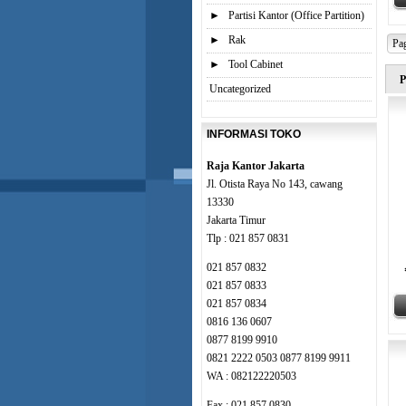
►
Partisi Kantor (Office Partition)
►
Rak
Pag
►
Tool Cabinet
P
Uncategorized
INFORMASI TOKO
Raja Kantor Jakarta
Jl. Otista Raya No 143, cawang
13330
Jakarta Timur
Tlp : 021 857 0831
021 857 0832
021 857 0833
021 857 0834
0816 136 0607
0877 8199 9910
0821 2222 0503 0877 8199 9911
WA : 082122220503
Fax : 021 857 0830