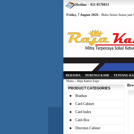
Hotline: - 021 8570831
Friday, 7 August 2026
- Buka Senin-Jumat jam 0
BERANDA
HUBUNGI KAMI
TENTANG KA
Home
» Meja Kantor Expo
Bro
PRODUCT CATEGORIES
►
Brankas
►
Card Cabinet
►
Card Index
►
Cash Box
►
Direction Cabinet