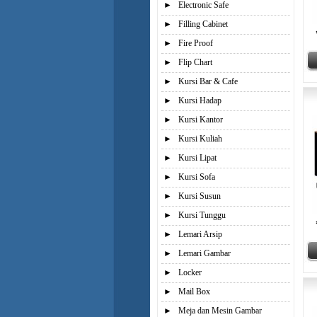
►
Electronic Safe
►
Filling Cabinet
►
Fire Proof
►
Flip Chart
►
Kursi Bar & Cafe
►
Kursi Hadap
►
Kursi Kantor
►
Kursi Kuliah
►
Kursi Lipat
►
Kursi Sofa
►
Kursi Susun
►
Kursi Tunggu
►
Lemari Arsip
►
Lemari Gambar
►
Locker
►
Mail Box
►
Meja dan Mesin Gambar