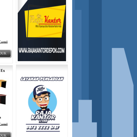
Kami
ODUK
 Ex
Kami
ODUK