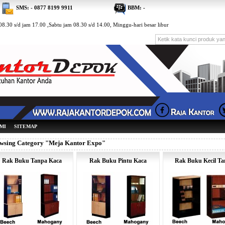
SMS: - 0877 8199 9911
BBM: -
8.30 s/d jam 17.00 ,Sabtu jam 08.30 s/d 14.00, Minggu-hari besar libur
MI
SITEMAP
wsing Category "Meja Kantor Expo"
Rak Buku Tanpa Kaca
Rak Buku Pintu Kaca
Rak Buku Kecil T