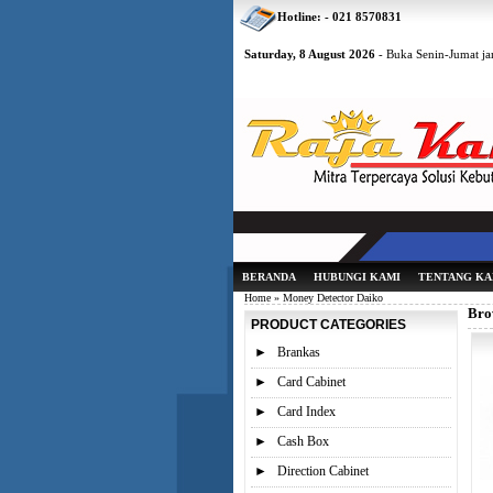
Hotline: - 021 8570831
Saturday, 8 August 2026
- Buka Senin-Jumat jam
BERANDA
HUBUNGI KAMI
TENTANG KA
Home
» Money Detector Daiko
Bro
PRODUCT CATEGORIES
►
Brankas
►
Card Cabinet
►
Card Index
►
Cash Box
►
Direction Cabinet