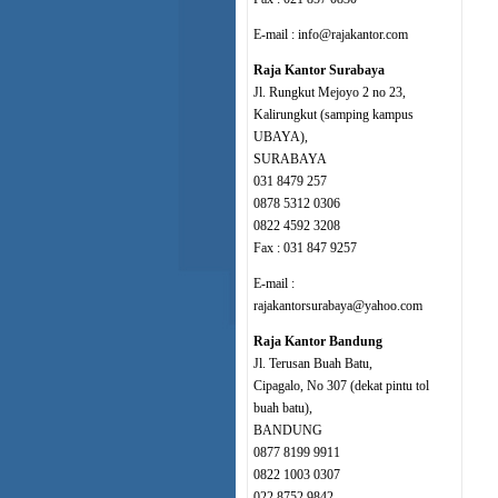
E-mail : info@rajakantor.com
Raja Kantor Surabaya
Jl. Rungkut Mejoyo 2 no 23,
Kalirungkut (samping kampus
UBAYA),
SURABAYA
031 8479 257
0878 5312 0306
0822 4592 3208
Fax : 031 847 9257
E-mail :
rajakantorsurabaya@yahoo.com
Raja Kantor Bandung
Jl. Terusan Buah Batu,
Cipagalo, No 307 (dekat pintu tol
buah batu),
BANDUNG
0877 8199 9911
0822 1003 0307
022 8752 9842