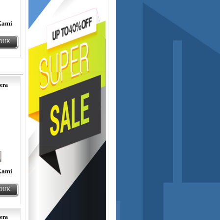
Kami
ODUK
era
Kami
ODUK
era