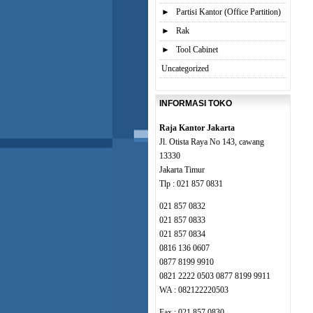
►
Partisi Kantor (Office Partition)
►
Rak
►
Tool Cabinet
Uncategorized
INFORMASI TOKO
Raja Kantor Jakarta
Jl. Otista Raya No 143, cawang
13330
Jakarta Timur
Tlp : 021 857 0831
021 857 0832
021 857 0833
021 857 0834
0816 136 0607
0877 8199 9910
0821 2222 0503 0877 8199 9911
WA : 082122220503
Fax : 021 857 0830