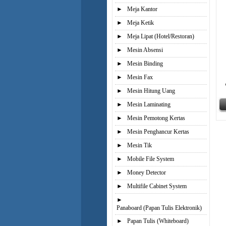
►
Meja Kantor
►
Meja Ketik
►
Meja Lipat (Hotel/Restoran)
►
Mesin Absensi
►
Mesin Binding
►
Mesin Fax
►
Mesin Hitung Uang
►
Mesin Laminating
►
Mesin Pemotong Kertas
►
Mesin Penghancur Kertas
►
Mesin Tik
►
Mobile File System
►
Money Detector
►
Multifile Cabinet System
►
Panaboard (Papan Tulis Elektronik)
►
Papan Tulis (Whiteboard)