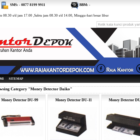
SMS: - 0877 8199 9911
BBM: -
 08.30 s/d jam 17.00 ,Sabtu jam 08.30 s/d 14.00, Minggu-hari besar libur
MI
SITEMAP
wsing Category "Money Detector Daiko"
Money Detector DU-99
Money Detector DU-11
Money Detector D