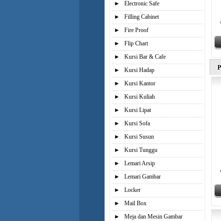
►
Electronic Safe
►
Filling Cabinet
►
Fire Proof
►
Flip Chart
►
Kursi Bar & Cafe
P
►
Kursi Hadap
►
Kursi Kantor
►
Kursi Kuliah
►
Kursi Lipat
►
Kursi Sofa
►
Kursi Susun
►
Kursi Tunggu
►
Lemari Arsip
►
Lemari Gambar
►
Locker
►
Mail Box
►
Meja dan Mesin Gambar