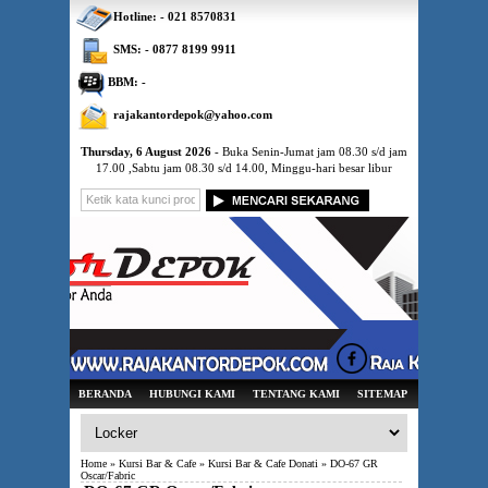
Hotline: - 021 8570831
SMS: - 0877 8199 9911
BBM: -
rajakantordepok@yahoo.com
Thursday, 6 August 2026
- Buka Senin-Jumat jam 08.30 s/d jam
17.00 ,Sabtu jam 08.30 s/d 14.00, Minggu-hari besar libur
BERANDA
HUBUNGI KAMI
TENTANG KAMI
SITEMAP
Home
»
Kursi Bar & Cafe
»
Kursi Bar & Cafe Donati
» DO-67 GR
Oscar/Fabric