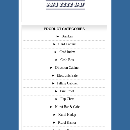
PRODUCT CATEGORIES
►
Brankas
►
Card Cabinet
►
Card Index
►
Cash Box
►
Direction Cabinet
►
Electronic Safe
►
Filling Cabinet
►
Fire Proof
►
Flip Chart
►
Kursi Bar & Cafe
►
Kursi Hadap
►
Kursi Kantor