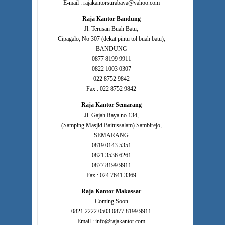
E-mail : rajakantorsurabaya@yahoo.com
Raja Kantor Bandung
Jl. Terusan Buah Batu,
Cipagalo, No 307 (dekat pintu tol buah batu),
BANDUNG
0877 8199 9911
0822 1003 0307
022 8752 9842
Fax : 022 8752 9842
Raja Kantor Semarang
Jl. Gajah Raya no 134,
(Samping Masjid Baitussalam) Sambirejo,
SEMARANG
0819 0143 5351
0821 3536 6261
0877 8199 9911
Fax : 024 7641 3369
Raja Kantor Makassar
Coming Soon
0821 2222 0503 0877 8199 9911
Email : info@rajakantor.com