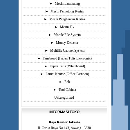
►
Mesin Laminating
►
Mesin Pemotong Kertas
►
Mesin Penghancur Kertas
►
Mesin Tik
►
Mobile File System
►
Money Detector
►
Multifile Cabinet System
►
Panaboard (Papan Tulis Elektronik)
►
Papan Tulis (Whiteboard)
►
Partisi Kantor (Office Partition)
►
Rak
►
Tool Cabinet
Uncategorized
INFORMASI TOKO
Raja Kantor Jakarta
Jl. Otista Raya No 143, cawang 13330