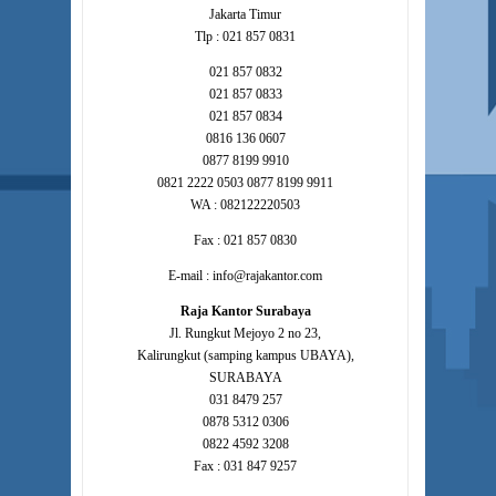
Jakarta Timur
Tlp : 021 857 0831
021 857 0832
021 857 0833
021 857 0834
0816 136 0607
0877 8199 9910
0821 2222 0503 0877 8199 9911
WA : 082122220503
Fax : 021 857 0830
E-mail : info@rajakantor.com
Raja Kantor Surabaya
Jl. Rungkut Mejoyo 2 no 23,
Kalirungkut (samping kampus UBAYA),
SURABAYA
031 8479 257
0878 5312 0306
0822 4592 3208
Fax : 031 847 9257