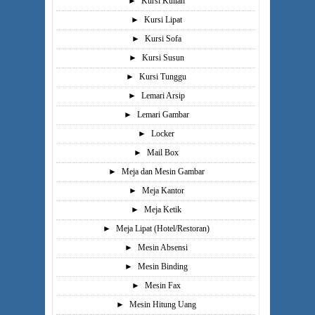
►
Kursi Kuliah
►
Kursi Lipat
►
Kursi Sofa
►
Kursi Susun
►
Kursi Tunggu
►
Lemari Arsip
►
Lemari Gambar
►
Locker
►
Mail Box
►
Meja dan Mesin Gambar
►
Meja Kantor
►
Meja Ketik
►
Meja Lipat (Hotel/Restoran)
►
Mesin Absensi
►
Mesin Binding
►
Mesin Fax
►
Mesin Hitung Uang