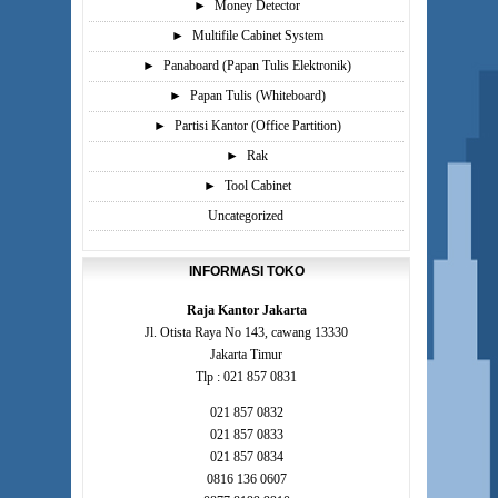
►
Money Detector
►
Multifile Cabinet System
►
Panaboard (Papan Tulis Elektronik)
►
Papan Tulis (Whiteboard)
►
Partisi Kantor (Office Partition)
►
Rak
►
Tool Cabinet
Uncategorized
INFORMASI TOKO
Raja Kantor Jakarta
Jl. Otista Raya No 143, cawang 13330
Jakarta Timur
Tlp : 021 857 0831
021 857 0832
021 857 0833
021 857 0834
0816 136 0607