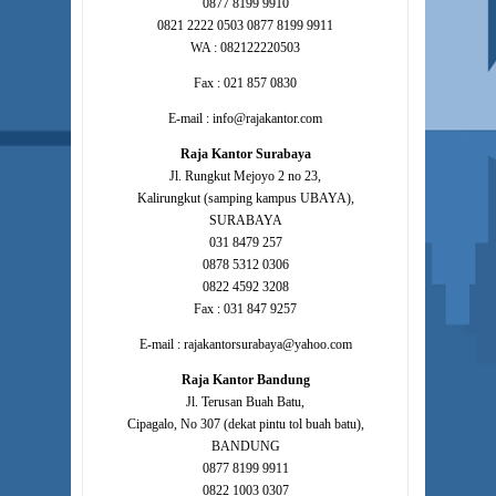
0877 8199 9910
0821 2222 0503 0877 8199 9911
WA : 082122220503
Fax : 021 857 0830
E-mail : info@rajakantor.com
Raja Kantor Surabaya
Jl. Rungkut Mejoyo 2 no 23,
Kalirungkut (samping kampus UBAYA),
SURABAYA
031 8479 257
0878 5312 0306
0822 4592 3208
Fax : 031 847 9257
E-mail : rajakantorsurabaya@yahoo.com
Raja Kantor Bandung
Jl. Terusan Buah Batu,
Cipagalo, No 307 (dekat pintu tol buah batu),
BANDUNG
0877 8199 9911
0822 1003 0307