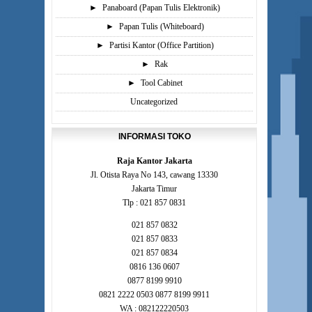
►
Panaboard (Papan Tulis Elektronik)
►
Papan Tulis (Whiteboard)
►
Partisi Kantor (Office Partition)
►
Rak
►
Tool Cabinet
Uncategorized
INFORMASI TOKO
Raja Kantor Jakarta
Jl. Otista Raya No 143, cawang 13330
Jakarta Timur
Tlp : 021 857 0831
021 857 0832
021 857 0833
021 857 0834
0816 136 0607
0877 8199 9910
0821 2222 0503 0877 8199 9911
WA : 082122220503