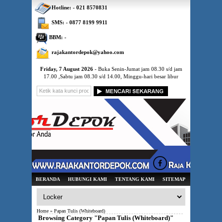
Hotline: - 021 8570831
SMS: - 0877 8199 9911
BBM: -
rajakantordepok@yahoo.com
Friday, 7 August 2026
- Buka Senin-Jumat jam 08.30 s/d jam
17.00 ,Sabtu jam 08.30 s/d 14.00, Minggu-hari besar libur
BERANDA
HUBUNGI KAMI
TENTANG KAMI
SITEMAP
Home
» Papan Tulis (Whiteboard)
Browsing Category "Papan Tulis (Whiteboard)"