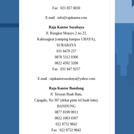
Fax : 021 857 0830
E-mail : info@rajakantor.com
Raja Kantor Surabaya
Jl. Rungkut Mejoyo 2 no 23,
Kalirungkut (samping kampus UBAYA),
SURABAYA
031 8479 257
0878 5312 0306
0822 4592 3208
Fax : 031 847 9257
E-mail : rajakantorsurabaya@yahoo.com
Raja Kantor Bandung
Jl. Terusan Buah Batu,
Cipagalo, No 307 (dekat pintu tol buah batu),
BANDUNG
0877 8199 9911
0822 1003 0307
022 8752 9842
Fax : 022 8752 9842