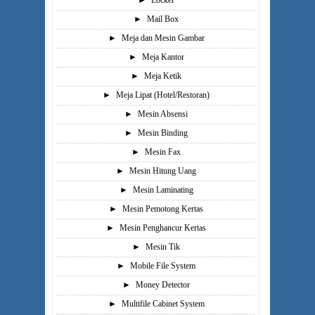
►
Locker
►
Mail Box
►
Meja dan Mesin Gambar
►
Meja Kantor
►
Meja Ketik
►
Meja Lipat (Hotel/Restoran)
►
Mesin Absensi
►
Mesin Binding
►
Mesin Fax
►
Mesin Hitung Uang
►
Mesin Laminating
►
Mesin Pemotong Kertas
►
Mesin Penghancur Kertas
►
Mesin Tik
►
Mobile File System
►
Money Detector
►
Multifile Cabinet System