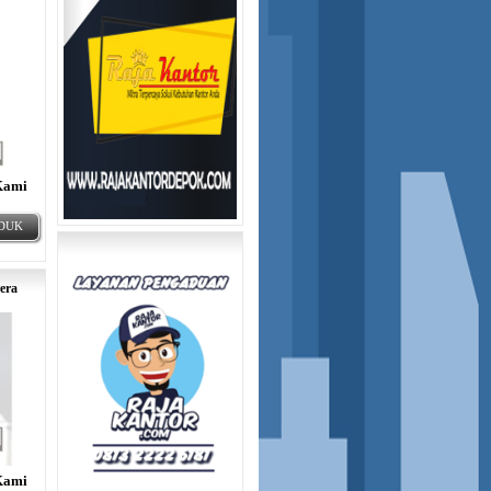
Kami
ODUK
era
Kami