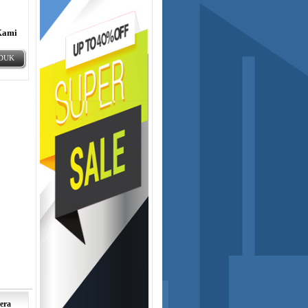
Kami
ODUK
era