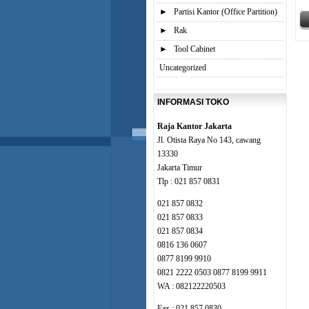
►
Partisi Kantor (Office Partition)
►
Rak
►
Tool Cabinet
Uncategorized
INFORMASI TOKO
Raja Kantor Jakarta
Jl. Otista Raya No 143, cawang
13330
Jakarta Timur
Tlp : 021 857 0831
021 857 0832
021 857 0833
021 857 0834
0816 136 0607
0877 8199 9910
0821 2222 0503 0877 8199 9911
WA : 082122220503
Fax : 021 857 0830