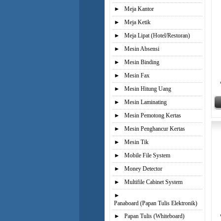
►
Meja Kantor
►
Meja Ketik
►
Meja Lipat (Hotel/Restoran)
►
Mesin Absensi
►
Mesin Binding
►
Mesin Fax
►
Mesin Hitung Uang
►
Mesin Laminating
►
Mesin Pemotong Kertas
►
Mesin Penghancur Kertas
►
Mesin Tik
►
Mobile File System
►
Money Detector
►
Multifile Cabinet System
►
Panaboard (Papan Tulis Elektronik)
►
Papan Tulis (Whiteboard)