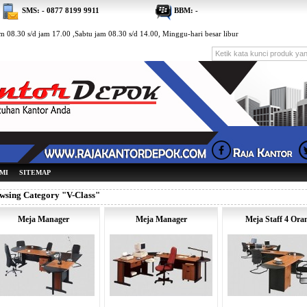
SMS: - 0877 8199 9911
BBM: -
 08.30 s/d jam 17.00 ,Sabtu jam 08.30 s/d 14.00, Minggu-hari besar libur
MI
SITEMAP
wsing Category "V-Class"
Meja Manager
Meja Manager
Meja Staff 4 Ora