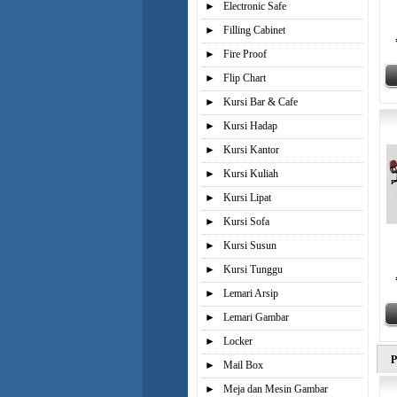
►
Electronic Safe
►
Filling Cabinet
►
Fire Proof
►
Flip Chart
►
Kursi Bar & Cafe
►
Kursi Hadap
►
Kursi Kantor
►
Kursi Kuliah
►
Kursi Lipat
►
Kursi Sofa
►
Kursi Susun
►
Kursi Tunggu
►
Lemari Arsip
►
Lemari Gambar
►
Locker
P
►
Mail Box
►
Meja dan Mesin Gambar