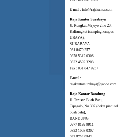
E-mail : info@rajakantor.com
Raja Kantor Surabaya
Jl. Rungkut Mejoyo 2 no 23,
Kalirungkut (samping kampus
UBAYA),
SURABAYA
031 8479 257
0878 5312 0306
0822 4592 3208
Fax : 031 847 9257
E-mail :
rajakantorsurabaya@yahoo.com
Raja Kantor Bandung
Jl. Terusan Buah Batu,
Cipagalo, No 307 (dekat pintu tol
buah batu),
BANDUNG
0877 8199 9911
0822 1003 0307
022 8752 9842