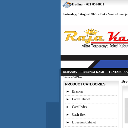
Hotline: - 021 8570831
Saturday, 8 August 2026
- Buka Senin-Jumat jam
BERANDA
HUBUNGI KAMI
TENTANG KA
Home
» V-Class
Bro
PRODUCT CATEGORIES
►
Brankas
►
Card Cabinet
►
Card Index
►
Cash Box
►
Direction Cabinet