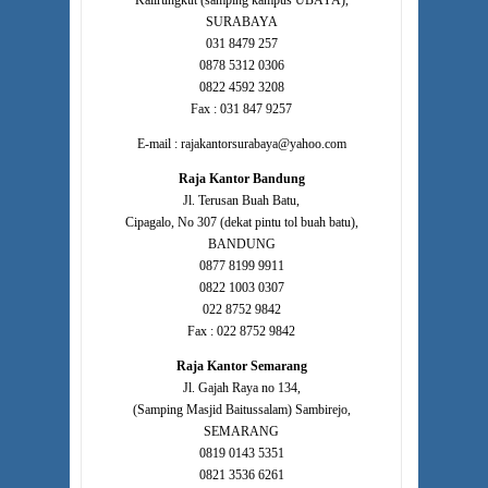
Kalirungkut (samping kampus UBAYA),
SURABAYA
031 8479 257
0878 5312 0306
0822 4592 3208
Fax : 031 847 9257
E-mail : rajakantorsurabaya@yahoo.com
Raja Kantor Bandung
Jl. Terusan Buah Batu,
Cipagalo, No 307 (dekat pintu tol buah batu),
BANDUNG
0877 8199 9911
0822 1003 0307
022 8752 9842
Fax : 022 8752 9842
Raja Kantor Semarang
Jl. Gajah Raya no 134,
(Samping Masjid Baitussalam) Sambirejo,
SEMARANG
0819 0143 5351
0821 3536 6261