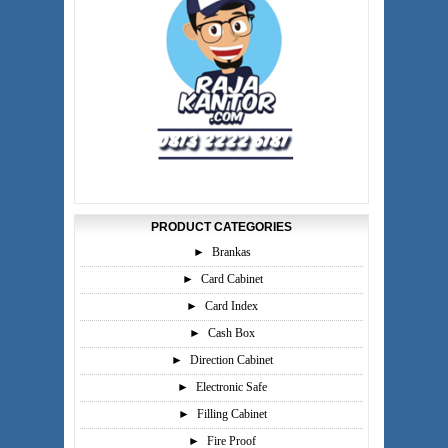
PRODUCT CATEGORIES
►
Brankas
►
Card Cabinet
►
Card Index
►
Cash Box
►
Direction Cabinet
►
Electronic Safe
►
Filling Cabinet
►
Fire Proof