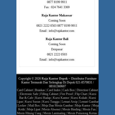
0877 8199 9911
Fax : 024 7641 3369
Raja Kantor Makassar
Coming Soon
0821 2222 0503 0877 8199 9911
Email : info@rajakantor.com
Raja Kantor Bali
Coming Soon
Denpasar
0821 2222 0503
Email : info@rajakantor.com
Copyright © 2026
Raja Kantor Depok
~ Distributor Furniture
Kantor Termurah Dan Terlengkap Di Depok 021-8570831 /
08161360607
Card Cabinet
|
Brankas
|
Card Index
|
Cash Box
|
Direction Cabinet
|
Electronic Safe
|
Filling Cabinet
|
Fire Proof
|
Flip Chart
|
Kursi
Bar & Cafe
|
Kursi Hadap
|
Kursi Kantor
|
Kursi Kuliah
|
Kursi
Lipat
|
Kursi Susun
|
Kursi Tunggu
|
Lemari Arsip
|
Lemari Gambar
|
Locker
|
Mail Box
|
Meja Dan Mesin Gambar
|
Meja Kantor
|
Meja
Ketik
|
Meja Lipat
|
Mesin Absensi
|
Mesin Binding
|
Mesin Fax
|
Mesin Hitung Uang
|
Mesin Laminating
|
Mesin Pemotong Kertas
|