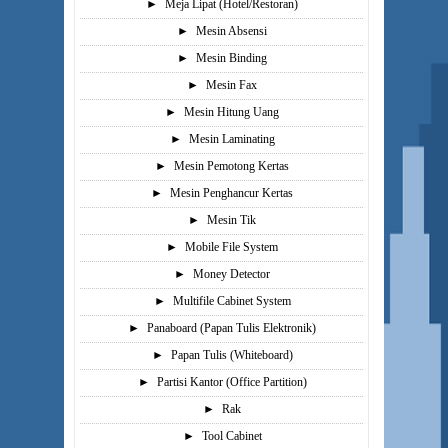
►
Meja Lipat (Hotel/Restoran)
►
Mesin Absensi
►
Mesin Binding
►
Mesin Fax
►
Mesin Hitung Uang
►
Mesin Laminating
►
Mesin Pemotong Kertas
►
Mesin Penghancur Kertas
►
Mesin Tik
►
Mobile File System
►
Money Detector
►
Multifile Cabinet System
►
Panaboard (Papan Tulis Elektronik)
►
Papan Tulis (Whiteboard)
►
Partisi Kantor (Office Partition)
►
Rak
►
Tool Cabinet