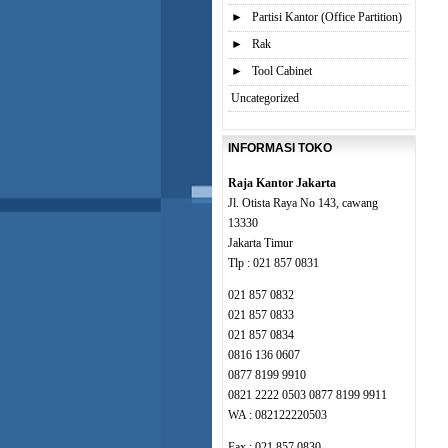
►
Partisi Kantor (Office Partition)
►
Rak
►
Tool Cabinet
Uncategorized
INFORMASI TOKO
Raja Kantor Jakarta
Jl. Otista Raya No 143, cawang
13330
Jakarta Timur
Tlp : 021 857 0831
021 857 0832
021 857 0833
021 857 0834
0816 136 0607
0877 8199 9910
0821 2222 0503 0877 8199 9911
WA : 082122220503
Fax : 021 857 0830