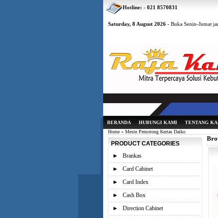
Hotline: - 021 8570831
Saturday, 8 August 2026
- Buka Senin-Jumat jam
BERANDA
HUBUNGI KAMI
TENTANG KA
Home
» Mesin Pemotong Kertas Daiko
Bro
PRODUCT CATEGORIES
►
Brankas
►
Card Cabinet
►
Card Index
►
Cash Box
►
Direction Cabinet