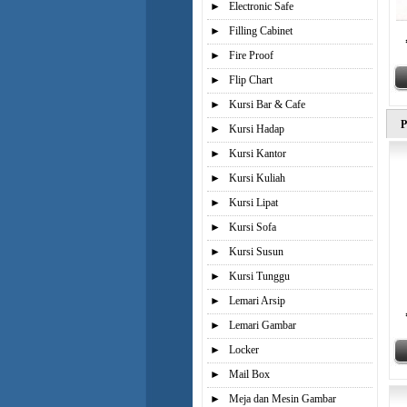
►
Electronic Safe
►
Filling Cabinet
►
Fire Proof
►
Flip Chart
►
Kursi Bar & Cafe
P
►
Kursi Hadap
►
Kursi Kantor
►
Kursi Kuliah
►
Kursi Lipat
►
Kursi Sofa
►
Kursi Susun
►
Kursi Tunggu
►
Lemari Arsip
►
Lemari Gambar
►
Locker
►
Mail Box
►
Meja dan Mesin Gambar