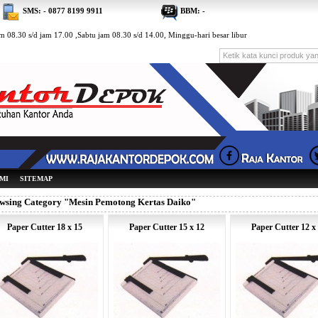
SMS: - 0877 8199 9911
BBM: -
 08.30 s/d jam 17.00 ,Sabtu jam 08.30 s/d 14.00, Minggu-hari besar libur
MI
SITEMAP
wsing Category "Mesin Pemotong Kertas Daiko"
Paper Cutter 18 x 15
Paper Cutter 15 x 12
Paper Cutter 12 x