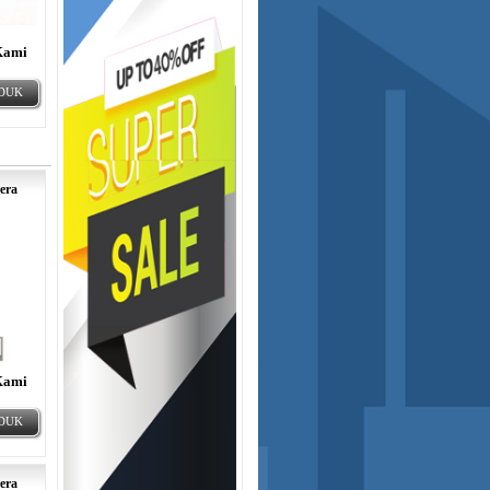
Kami
ODUK
era
Kami
ODUK
era