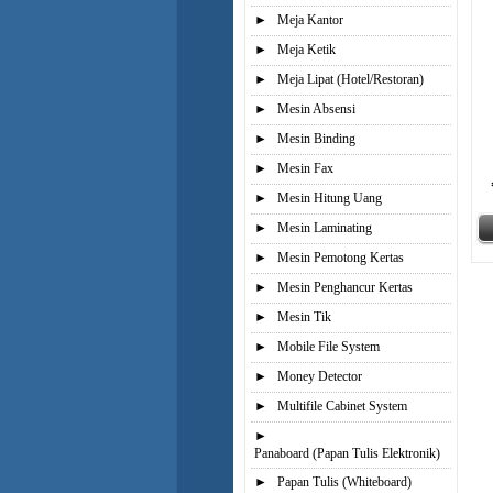
►
Meja Kantor
►
Meja Ketik
►
Meja Lipat (Hotel/Restoran)
►
Mesin Absensi
►
Mesin Binding
►
Mesin Fax
►
Mesin Hitung Uang
►
Mesin Laminating
►
Mesin Pemotong Kertas
►
Mesin Penghancur Kertas
►
Mesin Tik
►
Mobile File System
►
Money Detector
►
Multifile Cabinet System
►
Panaboard (Papan Tulis Elektronik)
►
Papan Tulis (Whiteboard)