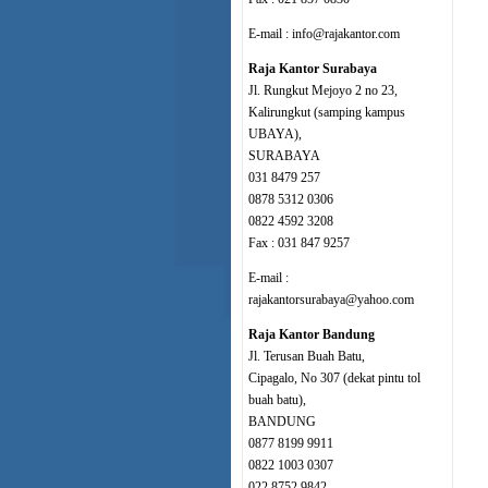
E-mail : info@rajakantor.com
Raja Kantor Surabaya
Jl. Rungkut Mejoyo 2 no 23,
Kalirungkut (samping kampus
UBAYA),
SURABAYA
031 8479 257
0878 5312 0306
0822 4592 3208
Fax : 031 847 9257
E-mail :
rajakantorsurabaya@yahoo.com
Raja Kantor Bandung
Jl. Terusan Buah Batu,
Cipagalo, No 307 (dekat pintu tol
buah batu),
BANDUNG
0877 8199 9911
0822 1003 0307
022 8752 9842