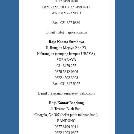
0877 8199 9910
0821 2222 0503 0877 8199 9911
WA : 082122220503
Fax : 021 857 0830
E-mail : info@rajakantor.com
Raja Kantor Surabaya
Jl. Rungkut Mejoyo 2 no 23,
Kalirungkut (samping kampus UBAYA),
SURABAYA
031 8479 257
0878 5312 0306
0822 4592 3208
Fax : 031 847 9257
E-mail : rajakantorsurabaya@yahoo.com
Raja Kantor Bandung
Jl. Terusan Buah Batu,
Cipagalo, No 307 (dekat pintu tol buah batu),
BANDUNG
0877 8199 9911
0822 1003 0307