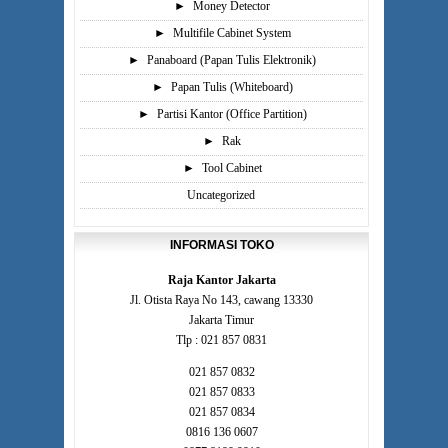
►
Money Detector
►
Multifile Cabinet System
►
Panaboard (Papan Tulis Elektronik)
►
Papan Tulis (Whiteboard)
►
Partisi Kantor (Office Partition)
►
Rak
►
Tool Cabinet
Uncategorized
INFORMASI TOKO
Raja Kantor Jakarta
Jl. Otista Raya No 143, cawang 13330
Jakarta Timur
Tlp : 021 857 0831
021 857 0832
021 857 0833
021 857 0834
0816 136 0607