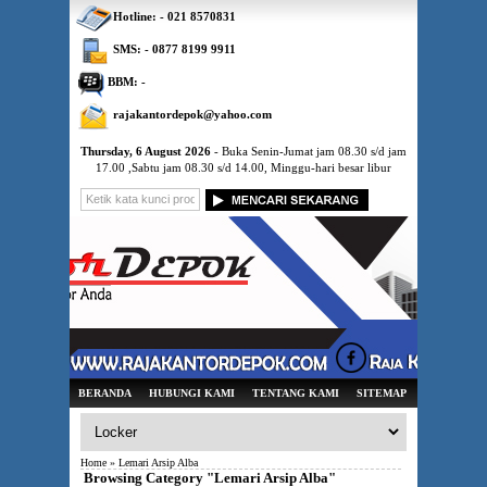
Hotline: - 021 8570831
SMS: - 0877 8199 9911
BBM: -
rajakantordepok@yahoo.com
Thursday, 6 August 2026
- Buka Senin-Jumat jam 08.30 s/d jam
17.00 ,Sabtu jam 08.30 s/d 14.00, Minggu-hari besar libur
BERANDA
HUBUNGI KAMI
TENTANG KAMI
SITEMAP
Home
» Lemari Arsip Alba
Browsing Category "Lemari Arsip Alba"