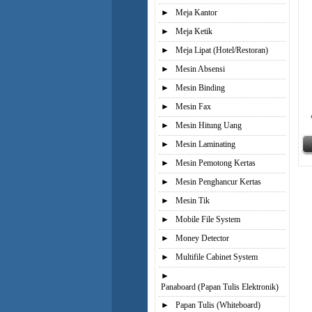
►
Meja Kantor
►
Meja Ketik
►
Meja Lipat (Hotel/Restoran)
►
Mesin Absensi
►
Mesin Binding
►
Mesin Fax
►
Mesin Hitung Uang
►
Mesin Laminating
►
Mesin Pemotong Kertas
►
Mesin Penghancur Kertas
►
Mesin Tik
►
Mobile File System
►
Money Detector
►
Multifile Cabinet System
►
Panaboard (Papan Tulis Elektronik)
►
Papan Tulis (Whiteboard)