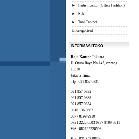
►
Partisi Kantor (Office Partition)
►
Rak
►
Tool Cabinet
Uncategorized
INFORMASI TOKO
Raja Kantor Jakarta
Jl. Otista Raya No 143, cawang
13330
Jakarta Timur
Tlp : 021 857 0831
021 857 0832
021 857 0833
021 857 0834
0816 136 0607
0877 8199 9910
0821 2222 0503 0877 8199 9911
WA : 082122220503
Fax : 021 857 0830