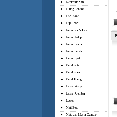
►
Electronic Safe
►
Filling Cabinet
►
Fire Proof
►
Flip Chart
►
Kursi Bar & Cafe
P
►
Kursi Hadap
►
Kursi Kantor
►
Kursi Kuliah
►
Kursi Lipat
►
Kursi Sofa
►
Kursi Susun
►
Kursi Tunggu
►
Lemari Arsip
►
Lemari Gambar
►
Locker
►
Mail Box
►
Meja dan Mesin Gambar