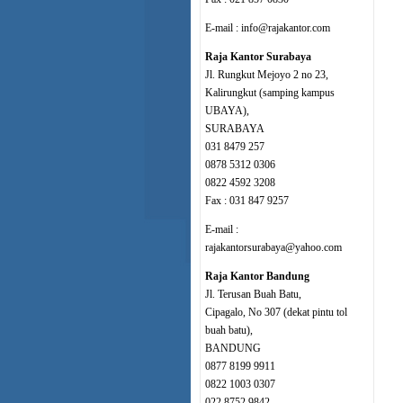
E-mail : info@rajakantor.com
Raja Kantor Surabaya
Jl. Rungkut Mejoyo 2 no 23,
Kalirungkut (samping kampus
UBAYA),
SURABAYA
031 8479 257
0878 5312 0306
0822 4592 3208
Fax : 031 847 9257
E-mail :
rajakantorsurabaya@yahoo.com
Raja Kantor Bandung
Jl. Terusan Buah Batu,
Cipagalo, No 307 (dekat pintu tol
buah batu),
BANDUNG
0877 8199 9911
0822 1003 0307
022 8752 9842