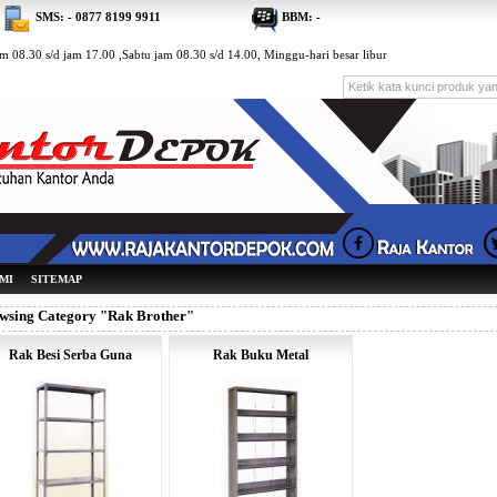
SMS: - 0877 8199 9911
BBM: -
m 08.30 s/d jam 17.00 ,Sabtu jam 08.30 s/d 14.00, Minggu-hari besar libur
MI
SITEMAP
wsing Category "Rak Brother"
Rak Besi Serba Guna
Rak Buku Metal