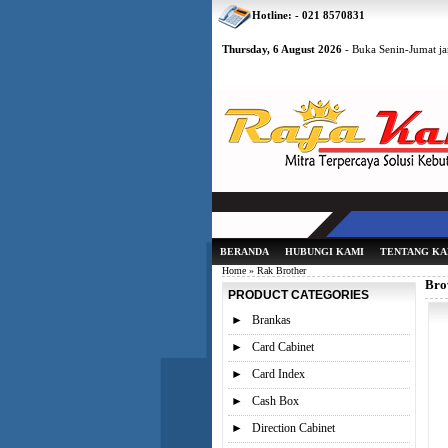
Hotline: - 021 8570831
Thursday, 6 August 2026
- Buka Senin-Jumat ja
BERANDA
HUBUNGI KAMI
TENTANG KA
Home
» Rak Brother
Bro
PRODUCT CATEGORIES
►
Brankas
►
Card Cabinet
►
Card Index
►
Cash Box
►
Direction Cabinet