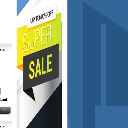
era
Kami
ODUK
era