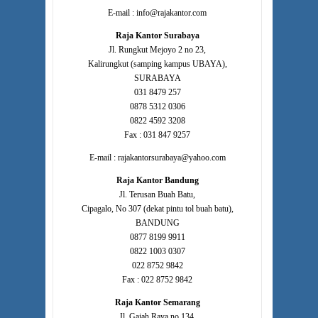
E-mail : info@rajakantor.com
Raja Kantor Surabaya
Jl. Rungkut Mejoyo 2 no 23,
Kalirungkut (samping kampus UBAYA),
SURABAYA
031 8479 257
0878 5312 0306
0822 4592 3208
Fax : 031 847 9257
E-mail : rajakantorsurabaya@yahoo.com
Raja Kantor Bandung
Jl. Terusan Buah Batu,
Cipagalo, No 307 (dekat pintu tol buah batu),
BANDUNG
0877 8199 9911
0822 1003 0307
022 8752 9842
Fax : 022 8752 9842
Raja Kantor Semarang
Jl. Gajah Raya no 134,