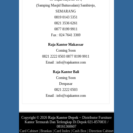
(Samping Masjid Baitussalam) Sambirejo,
SEMARANG
0819 0143 5351
0821 3536 6261
0877 8199 9911
Fax : 024 7641 3369
Raja Kantor Makassar
Coming Soon
0821 2222 0503 0877 8199 9911
Email : info@rajakantor.com
Raja Kantor Bali
Coming Soon
Denpasar
0821 2222 0503
Email : info@rajakantor.com
Copyright © 2026
Raja Kantor Depok
~ Distributor Furniture
Kantor Termurah Dan Terlengkap Di Depok 021-8570831 /
08161360607
Card Cabinet
|
Brankas
|
Card Index
|
Cash Box
|
Direction Cabinet