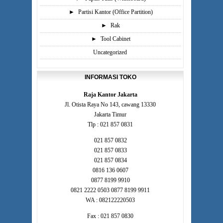
►
Partisi Kantor (Office Partition)
►
Rak
►
Tool Cabinet
Uncategorized
INFORMASI TOKO
Raja Kantor Jakarta
Jl. Otista Raya No 143, cawang 13330
Jakarta Timur
Tlp : 021 857 0831
021 857 0832
021 857 0833
021 857 0834
0816 136 0607
0877 8199 9910
0821 2222 0503 0877 8199 9911
WA : 082122220503
Fax : 021 857 0830