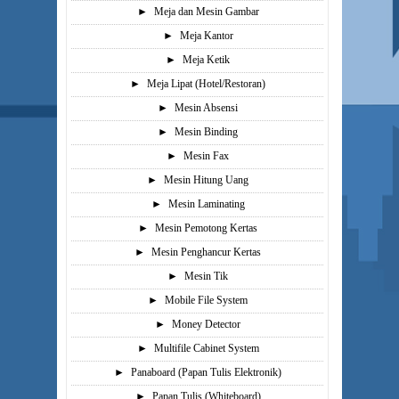
►
Meja dan Mesin Gambar
►
Meja Kantor
►
Meja Ketik
►
Meja Lipat (Hotel/Restoran)
►
Mesin Absensi
►
Mesin Binding
►
Mesin Fax
►
Mesin Hitung Uang
►
Mesin Laminating
►
Mesin Pemotong Kertas
►
Mesin Penghancur Kertas
►
Mesin Tik
►
Mobile File System
►
Money Detector
►
Multifile Cabinet System
►
Panaboard (Papan Tulis Elektronik)
►
Papan Tulis (Whiteboard)