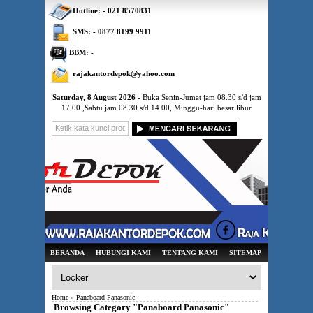
Hotline: - 021 8570831
SMS: - 0877 8199 9911
BBM: -
rajakantordepok@yahoo.com
Saturday, 8 August 2026
- Buka Senin-Jumat jam 08.30 s/d jam
17.00 ,Sabtu jam 08.30 s/d 14.00, Minggu-hari besar libur
BERANDA
HUBUNGI KAMI
TENTANG KAMI
SITEMAP
Home
» Panaboard Panasonic
Browsing Category "Panaboard Panasonic"