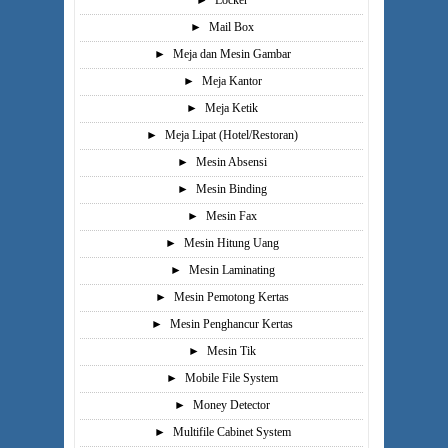
►
Locker
►
Mail Box
►
Meja dan Mesin Gambar
►
Meja Kantor
►
Meja Ketik
►
Meja Lipat (Hotel/Restoran)
►
Mesin Absensi
►
Mesin Binding
►
Mesin Fax
►
Mesin Hitung Uang
►
Mesin Laminating
►
Mesin Pemotong Kertas
►
Mesin Penghancur Kertas
►
Mesin Tik
►
Mobile File System
►
Money Detector
►
Multifile Cabinet System