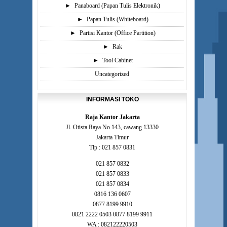
►
Panaboard (Papan Tulis Elektronik)
►
Papan Tulis (Whiteboard)
►
Partisi Kantor (Office Partition)
►
Rak
►
Tool Cabinet
Uncategorized
INFORMASI TOKO
Raja Kantor Jakarta
Jl. Otista Raya No 143, cawang 13330
Jakarta Timur
Tlp : 021 857 0831
021 857 0832
021 857 0833
021 857 0834
0816 136 0607
0877 8199 9910
0821 2222 0503 0877 8199 9911
WA : 082122220503