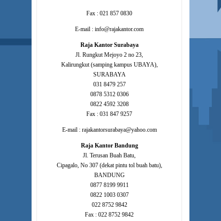
Fax : 021 857 0830
E-mail : info@rajakantor.com
Raja Kantor Surabaya
Jl. Rungkut Mejoyo 2 no 23,
Kalirungkut (samping kampus UBAYA),
SURABAYA
031 8479 257
0878 5312 0306
0822 4592 3208
Fax : 031 847 9257
E-mail : rajakantorsurabaya@yahoo.com
Raja Kantor Bandung
Jl. Terusan Buah Batu,
Cipagalo, No 307 (dekat pintu tol buah batu),
BANDUNG
0877 8199 9911
0822 1003 0307
022 8752 9842
Fax : 022 8752 9842