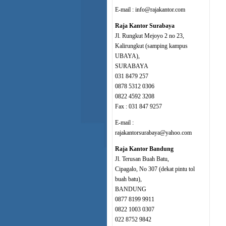
E-mail : info@rajakantor.com
Raja Kantor Surabaya
Jl. Rungkut Mejoyo 2 no 23,
Kalirungkut (samping kampus
UBAYA),
SURABAYA
031 8479 257
0878 5312 0306
0822 4592 3208
Fax : 031 847 9257
E-mail :
rajakantorsurabaya@yahoo.com
Raja Kantor Bandung
Jl. Terusan Buah Batu,
Cipagalo, No 307 (dekat pintu tol
buah batu),
BANDUNG
0877 8199 9911
0822 1003 0307
022 8752 9842