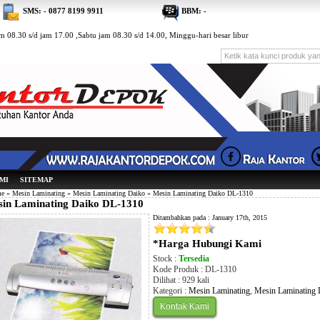
SMS: - 0877 8199 9911
BBM: -
 08.30 s/d jam 17.00 ,Sabtu jam 08.30 s/d 14.00, Minggu-hari besar libur
MI
SITEMAP
e
»
Mesin Laminating
»
Mesin Laminating Daiko
» Mesin Laminating Daiko DL-1310
in Laminating Daiko DL-1310
Ditambahkan pada : January 17th, 2015
*Harga Hubungi Kami
Stock :
Tersedia
Kode Produk : DL-1310
Dilihat : 929 kali
Kategori :
Mesin Laminating
,
Mesin Laminating 
Kontak Kami