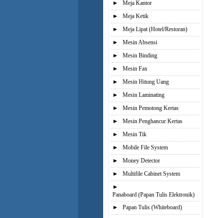
►
Meja Kantor
►
Meja Ketik
►
Meja Lipat (Hotel/Restoran)
►
Mesin Absensi
►
Mesin Binding
►
Mesin Fax
►
Mesin Hitung Uang
►
Mesin Laminating
►
Mesin Pemotong Kertas
►
Mesin Penghancur Kertas
►
Mesin Tik
►
Mobile File System
►
Money Detector
►
Multifile Cabinet System
►
Panaboard (Papan Tulis Elektronik)
►
Papan Tulis (Whiteboard)