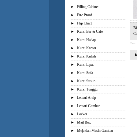
►
Filling Cabinet
►
Fire Proof
►
Flip Chart
Bi
►
Kursi Bar & Cafe
Cu
►
Kursi Hadap
Tags 
►
Kursi Kantor
K
►
Kursi Kuliah
►
Kursi Lipat
►
Kursi Sofa
►
Kursi Susun
►
Kursi Tunggu
►
Lemari Arsip
►
Lemari Gambar
►
Locker
►
Mail Box
►
Meja dan Mesin Gambar