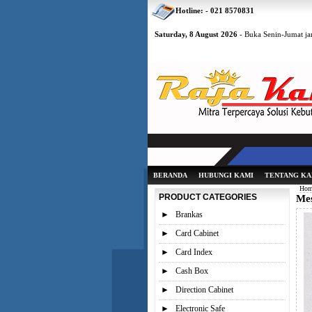
Hotline: - 021 8570831
Saturday, 8 August 2026
- Buka Senin-Jumat jam
BERANDA
HUBUNGI KAMI
TENTANG KA
Hom
PRODUCT CATEGORIES
Mes
►
Brankas
►
Card Cabinet
►
Card Index
►
Cash Box
►
Direction Cabinet
►
Electronic Safe