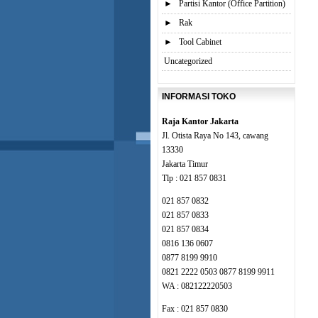
►
Partisi Kantor (Office Partition)
►
Rak
►
Tool Cabinet
Uncategorized
INFORMASI TOKO
Raja Kantor Jakarta
Jl. Otista Raya No 143, cawang
13330
Jakarta Timur
Tlp : 021 857 0831
021 857 0832
021 857 0833
021 857 0834
0816 136 0607
0877 8199 9910
0821 2222 0503 0877 8199 9911
WA : 082122220503
Fax : 021 857 0830