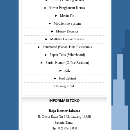
►
Mesin Pemotong Kertas
►
Mesin Penghancur Kertas
►
Mesin Tik
►
Mobile File System
►
Money Detector
►
Multifile Cabinet System
►
Panaboard (Papan Tulis Elektronik)
►
Papan Tulis (Whiteboard)
►
Partisi Kantor (Office Partition)
►
Rak
►
Tool Cabinet
Uncategorized
INFORMASI TOKO
Raja Kantor Jakarta
Jl. Otista Raya No 143, cawang 13330
Jakarta Timur
Tlp : 021 857 0831