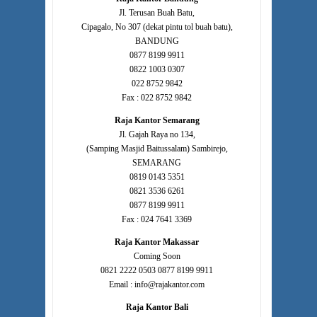
Jl. Terusan Buah Batu,
Cipagalo, No 307 (dekat pintu tol buah batu),
BANDUNG
0877 8199 9911
0822 1003 0307
022 8752 9842
Fax : 022 8752 9842
Raja Kantor Semarang
Jl. Gajah Raya no 134,
(Samping Masjid Baitussalam) Sambirejo,
SEMARANG
0819 0143 5351
0821 3536 6261
0877 8199 9911
Fax : 024 7641 3369
Raja Kantor Makassar
Coming Soon
0821 2222 0503 0877 8199 9911
Email : info@rajakantor.com
Raja Kantor Bali