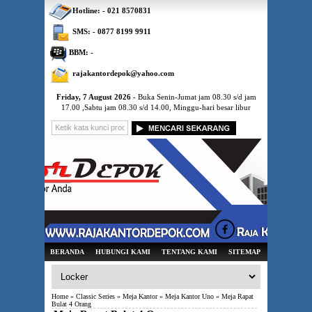
Hotline: - 021 8570831
SMS: - 0877 8199 9911
BBM: -
rajakantordepok@yahoo.com
Friday, 7 August 2026
- Buka Senin-Jumat jam 08.30 s/d jam
17.00 ,Sabtu jam 08.30 s/d 14.00, Minggu-hari besar libur
BERANDA
HUBUNGI KAMI
TENTANG KAMI
SITEMAP
Home
»
Classic Series
»
Meja Kantor
»
Meja Kantor Uno
» Meja Rapat
Bulat 4 Orang