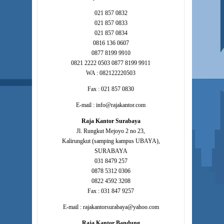
021 857 0832
021 857 0833
021 857 0834
0816 136 0607
0877 8199 9910
0821 2222 0503 0877 8199 9911
WA : 082122220503
Fax : 021 857 0830
E-mail : info@rajakantor.com
Raja Kantor Surabaya
Jl. Rungkut Mejoyo 2 no 23,
Kalirungkut (samping kampus UBAYA),
SURABAYA
031 8479 257
0878 5312 0306
0822 4592 3208
Fax : 031 847 9257
E-mail : rajakantorsurabaya@yahoo.com
Raja Kantor Bandung