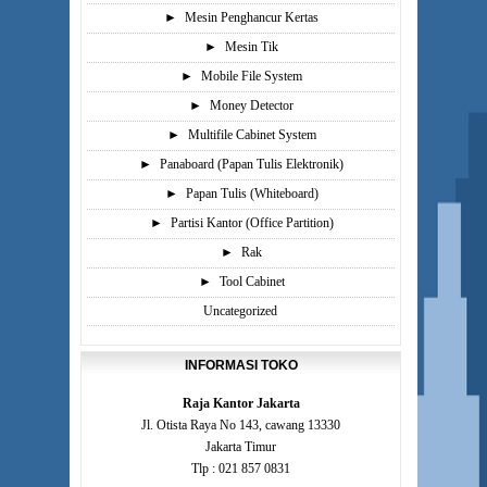
►
Mesin Penghancur Kertas
►
Mesin Tik
►
Mobile File System
►
Money Detector
►
Multifile Cabinet System
►
Panaboard (Papan Tulis Elektronik)
►
Papan Tulis (Whiteboard)
►
Partisi Kantor (Office Partition)
►
Rak
►
Tool Cabinet
Uncategorized
INFORMASI TOKO
Raja Kantor Jakarta
Jl. Otista Raya No 143, cawang 13330
Jakarta Timur
Tlp : 021 857 0831