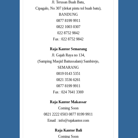
Jl. Terusan Buah Batu,
Cipagalo, No 307 (dekat pintu tol buah batu),
BANDUNG
0877 8199 9911
0822 1003 0307
022 8752 9842
Fax : 022 8752 9842
Raja Kantor Semarang
Jl. Gajah Raya no 134,
(Samping Masjid Baitussalam) Sambirejo,
SEMARANG
0819 0143 5351
0821 3536 6261
0877 8199 9911
Fax : 024 7641 3369
Raja Kantor Makassar
Coming Soon
0821 2222 0503 0877 8199 9911
Email : info@rajakantor.com
Raja Kantor Bali
Coming Soon