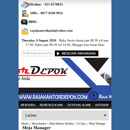
Hotline: - 021 8570831
SMS: - 0877 8199 9911
BBM: -
rajakantordepok@yahoo.com
Thursday, 6 August 2026
- Buka Senin-Jumat jam 08.30 s/d jam
17.00 ,Sabtu jam 08.30 s/d 14.00, Minggu-hari besar libur
BERANDA
HUBUNGI KAMI
TENTANG KAMI
SITEMAP
Home
»
Meja Kantor
»
Meja Kantor Modera
»
S-Class
» Meja Manager
Meja Manager