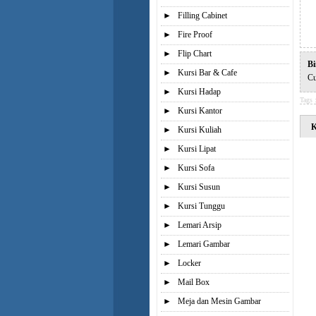
►
Filling Cabinet
►
Fire Proof
►
Flip Chart
Bi
►
Kursi Bar & Cafe
Cu
►
Kursi Hadap
Tags 
►
Kursi Kantor
K
►
Kursi Kuliah
►
Kursi Lipat
►
Kursi Sofa
►
Kursi Susun
►
Kursi Tunggu
►
Lemari Arsip
►
Lemari Gambar
►
Locker
►
Mail Box
►
Meja dan Mesin Gambar