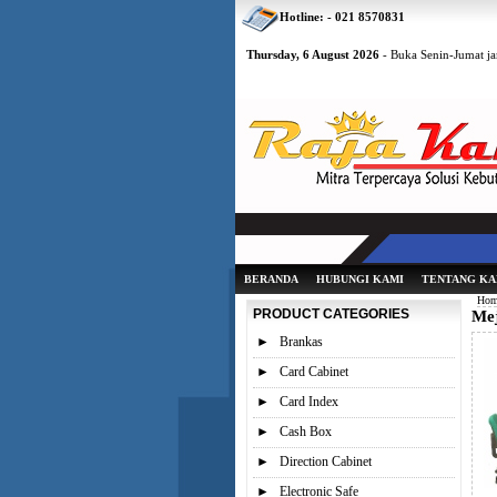
Hotline: - 021 8570831
Thursday, 6 August 2026
- Buka Senin-Jumat ja
BERANDA
HUBUNGI KAMI
TENTANG KA
Hom
PRODUCT CATEGORIES
Mej
►
Brankas
►
Card Cabinet
►
Card Index
►
Cash Box
►
Direction Cabinet
►
Electronic Safe