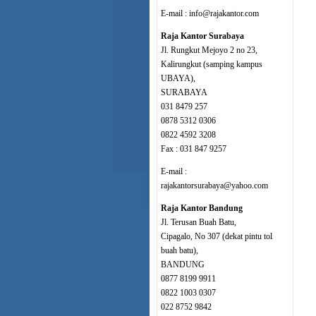
E-mail : info@rajakantor.com
Raja Kantor Surabaya
Jl. Rungkut Mejoyo 2 no 23,
Kalirungkut (samping kampus
UBAYA),
SURABAYA
031 8479 257
0878 5312 0306
0822 4592 3208
Fax : 031 847 9257
E-mail :
rajakantorsurabaya@yahoo.com
Raja Kantor Bandung
Jl. Terusan Buah Batu,
Cipagalo, No 307 (dekat pintu tol
buah batu),
BANDUNG
0877 8199 9911
0822 1003 0307
022 8752 9842