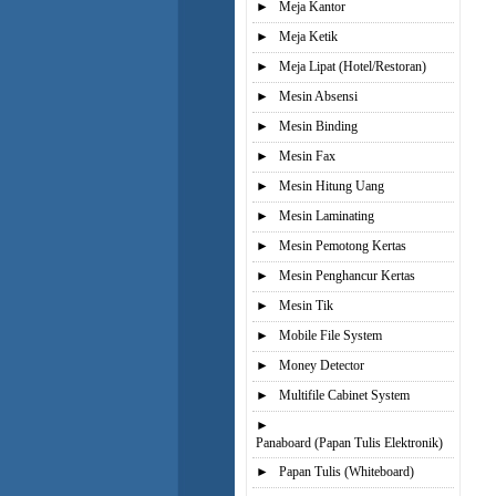
►
Meja Kantor
►
Meja Ketik
►
Meja Lipat (Hotel/Restoran)
►
Mesin Absensi
►
Mesin Binding
►
Mesin Fax
►
Mesin Hitung Uang
►
Mesin Laminating
►
Mesin Pemotong Kertas
►
Mesin Penghancur Kertas
►
Mesin Tik
►
Mobile File System
►
Money Detector
►
Multifile Cabinet System
►
Panaboard (Papan Tulis Elektronik)
►
Papan Tulis (Whiteboard)