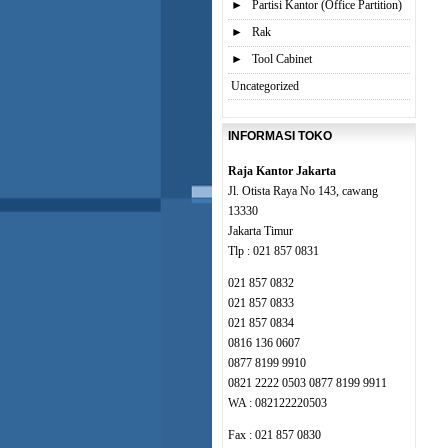
►
Partisi Kantor (Office Partition)
►
Rak
►
Tool Cabinet
Uncategorized
INFORMASI TOKO
Raja Kantor Jakarta
Jl. Otista Raya No 143, cawang
13330
Jakarta Timur
Tlp : 021 857 0831
021 857 0832
021 857 0833
021 857 0834
0816 136 0607
0877 8199 9910
0821 2222 0503 0877 8199 9911
WA : 082122220503
Fax : 021 857 0830