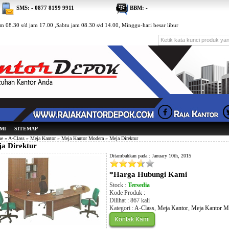
SMS: - 0877 8199 9911
BBM: -
m 08.30 s/d jam 17.00 ,Sabtu jam 08.30 s/d 14.00, Minggu-hari besar libur
MI
SITEMAP
e
»
A-Class
»
Meja Kantor
»
Meja Kantor Modera
» Meja Direktur
a Direktur
Ditambahkan pada : January 10th, 2015
*Harga Hubungi Kami
Stock :
Tersedia
Kode Produk :
Dilihat : 867 kali
Kategori :
A-Class
,
Meja Kantor
,
Meja Kantor M
Kontak Kami