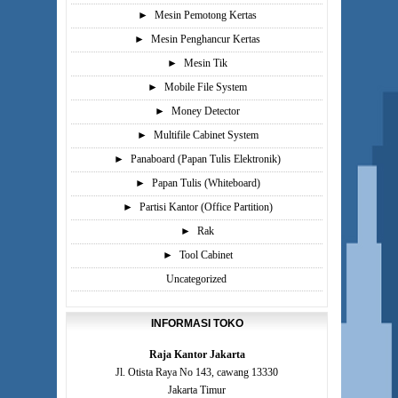
►
Mesin Pemotong Kertas
►
Mesin Penghancur Kertas
►
Mesin Tik
►
Mobile File System
►
Money Detector
►
Multifile Cabinet System
►
Panaboard (Papan Tulis Elektronik)
►
Papan Tulis (Whiteboard)
►
Partisi Kantor (Office Partition)
►
Rak
►
Tool Cabinet
Uncategorized
INFORMASI TOKO
Raja Kantor Jakarta
Jl. Otista Raya No 143, cawang 13330
Jakarta Timur