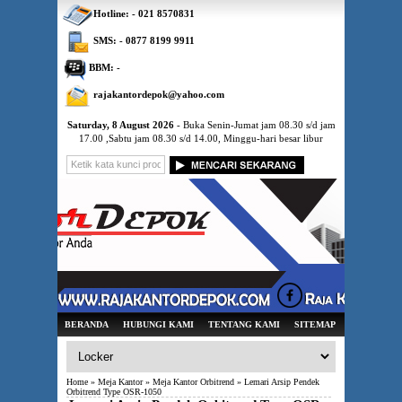
Hotline: - 021 8570831
SMS: - 0877 8199 9911
BBM: -
rajakantordepok@yahoo.com
Saturday, 8 August 2026
- Buka Senin-Jumat jam 08.30 s/d jam
17.00 ,Sabtu jam 08.30 s/d 14.00, Minggu-hari besar libur
BERANDA
HUBUNGI KAMI
TENTANG KAMI
SITEMAP
Home
»
Meja Kantor
»
Meja Kantor Orbitrend
» Lemari Arsip Pendek
Orbitrend Type OSR-1050