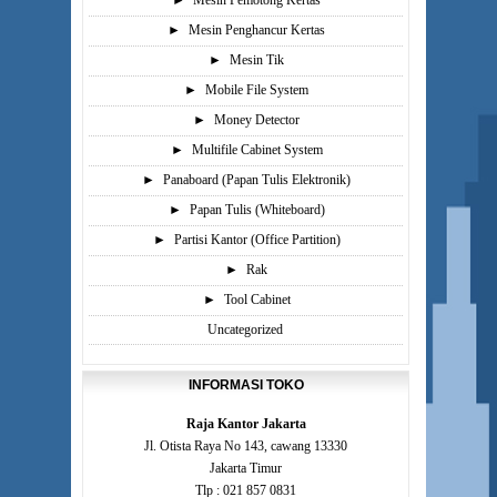
►
Mesin Pemotong Kertas
►
Mesin Penghancur Kertas
►
Mesin Tik
►
Mobile File System
►
Money Detector
►
Multifile Cabinet System
►
Panaboard (Papan Tulis Elektronik)
►
Papan Tulis (Whiteboard)
►
Partisi Kantor (Office Partition)
►
Rak
►
Tool Cabinet
Uncategorized
INFORMASI TOKO
Raja Kantor Jakarta
Jl. Otista Raya No 143, cawang 13330
Jakarta Timur
Tlp : 021 857 0831