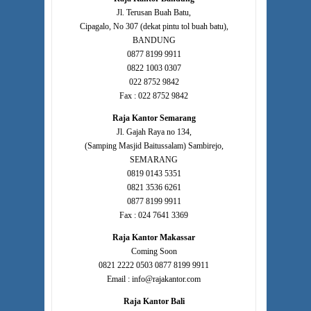
Jl. Terusan Buah Batu,
Cipagalo, No 307 (dekat pintu tol buah batu),
BANDUNG
0877 8199 9911
0822 1003 0307
022 8752 9842
Fax : 022 8752 9842
Raja Kantor Semarang
Jl. Gajah Raya no 134,
(Samping Masjid Baitussalam) Sambirejo,
SEMARANG
0819 0143 5351
0821 3536 6261
0877 8199 9911
Fax : 024 7641 3369
Raja Kantor Makassar
Coming Soon
0821 2222 0503 0877 8199 9911
Email : info@rajakantor.com
Raja Kantor Bali