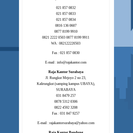
021 857 0832
021 857 0833
021 857 0834
0816 136 0607
0877 8199 9910
0821 2222 0503 0877 8199 9911
WA : 082122220503
Fax : 021 857 0830
E-mail : info@rajakantor.com
Raja Kantor Surabaya
Jl. Rungkut Mejoyo 2 no 23,
Kalirungkut (samping kampus UBAYA),
SURABAYA
031 8479 257
0878 5312 0306
0822 4592 3208
Fax : 031 847 9257
E-mail : rajakantorsurabaya@yahoo.com
Raja Kantor Bandung