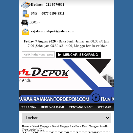
Hotline: - 021 8570831
SMS: - 0877 8199 9911
BBM: -
rajakantordepok@yahoo.com
Friday, 7 August 2026
- Buka Senin-Jumat jam 08.30 s/d jam
17.00 ,Sabtu jam 08.30 s/d 14.00, Minggu-hari besar libur
BERANDA
HUBUNGI KAMI
TENTANG KAMI
SITEMAP
Home
»
Kursi Tunggu
»
Kursi Tunggu Savello
» Kursi Tunggu Savello
Type Luxio WT21