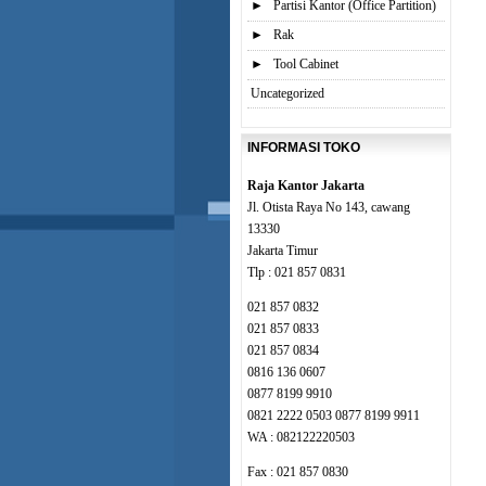
►
Partisi Kantor (Office Partition)
►
Rak
►
Tool Cabinet
Uncategorized
INFORMASI TOKO
Raja Kantor Jakarta
Jl. Otista Raya No 143, cawang
13330
Jakarta Timur
Tlp : 021 857 0831
021 857 0832
021 857 0833
021 857 0834
0816 136 0607
0877 8199 9910
0821 2222 0503 0877 8199 9911
WA : 082122220503
Fax : 021 857 0830