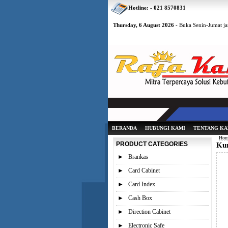
Hotline: - 021 8570831
Thursday, 6 August 2026
- Buka Senin-Jumat ja
BERANDA
HUBUNGI KAMI
TENTANG KA
Hom
PRODUCT CATEGORIES
Kur
►
Brankas
►
Card Cabinet
►
Card Index
►
Cash Box
►
Direction Cabinet
►
Electronic Safe