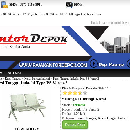
SMS: - 0877 8199 9911
BBM: -
m 08.30 s/d jam 17.00 ,Sabtu jam 08.30 s/d 14.00, Minggu-hari besar libur
MI
SITEMAP
e
»
Kursi Tunggu
»
Kursi Tunggu Indachi
» Kursi Tunggu Indachi Type PS Verco-2
si Tunggu Indachi Type PS Verco-2
Ditambahkan pada : December 28th, 2014
*Harga Hubungi Kami
Stock :
Tersedia
Kode Produk : PS Verco-2
Dilihat : 876 kali
Kategori :
Kursi Tunggu
,
Kursi Tunggu Indachi
Kontak Kami