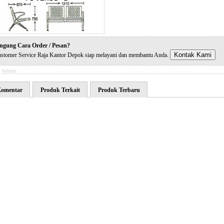
ngung Cara Order / Pesan?
Kontak Kami
stomer Service Raja Kantor Depok siap melayani dan membantu Anda.
:
Indachi
omentar
Produk Terkait
Produk Terbaru