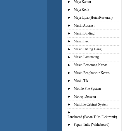
►
Meja Kantor
►
Meja Ketik
►
Meja Lipat (Hotel/Restoran)
►
Mesin Absensi
►
Mesin Binding
►
Mesin Fax
►
Mesin Hitung Uang
►
Mesin Laminating
►
Mesin Pemotong Kertas
►
Mesin Penghancur Kertas
►
Mesin Tik
►
Mobile File System
►
Money Detector
►
Multifile Cabinet System
►
Panaboard (Papan Tulis Elektronik)
►
Papan Tulis (Whiteboard)