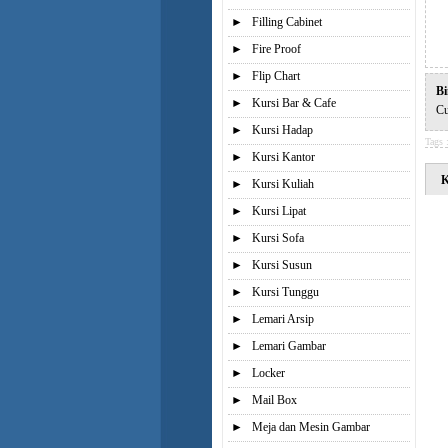
►
Filling Cabinet
►
Fire Proof
►
Flip Chart
Bi
►
Kursi Bar & Cafe
Cu
►
Kursi Hadap
Tags 
►
Kursi Kantor
K
►
Kursi Kuliah
►
Kursi Lipat
►
Kursi Sofa
►
Kursi Susun
►
Kursi Tunggu
►
Lemari Arsip
►
Lemari Gambar
►
Locker
►
Mail Box
►
Meja dan Mesin Gambar