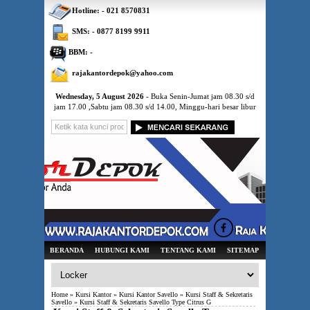
Hotline: - 021 8570831
SMS: - 0877 8199 9911
BBM: -
rajakantordepok@yahoo.com
Wednesday, 5 August 2026
- Buka Senin-Jumat jam 08.30 s/d
jam 17.00 ,Sabtu jam 08.30 s/d 14.00, Minggu-hari besar libur
BERANDA
HUBUNGI KAMI
TENTANG KAMI
SITEMAP
Home
»
Kursi Kantor
»
Kursi Kantor Savello
»
Kursi Staff & Sekretaris
Savello
» Kursi Staff & Sekretaris Savello Type Citrus G