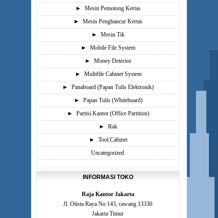
►
Mesin Pemotong Kertas
►
Mesin Penghancur Kertas
►
Mesin Tik
►
Mobile File System
►
Money Detector
►
Multifile Cabinet System
►
Panaboard (Papan Tulis Elektronik)
►
Papan Tulis (Whiteboard)
►
Partisi Kantor (Office Partition)
►
Rak
►
Tool Cabinet
Uncategorized
INFORMASI TOKO
Raja Kantor Jakarta
Jl. Otista Raya No 143, cawang 13330
Jakarta Timur