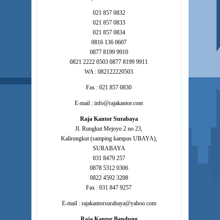
021 857 0832
021 857 0833
021 857 0834
0816 136 0607
0877 8199 9910
0821 2222 0503 0877 8199 9911
WA : 082122220503
Fax : 021 857 0830
E-mail : info@rajakantor.com
Raja Kantor Surabaya
Jl. Rungkut Mejoyo 2 no 23,
Kalirungkut (samping kampus UBAYA),
SURABAYA
031 8479 257
0878 5312 0306
0822 4592 3208
Fax : 031 847 9257
E-mail : rajakantorsurabaya@yahoo.com
Raja Kantor Bandung