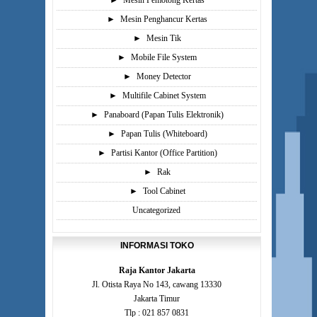
►
Mesin Pemotong Kertas
►
Mesin Penghancur Kertas
►
Mesin Tik
►
Mobile File System
►
Money Detector
►
Multifile Cabinet System
►
Panaboard (Papan Tulis Elektronik)
►
Papan Tulis (Whiteboard)
►
Partisi Kantor (Office Partition)
►
Rak
►
Tool Cabinet
Uncategorized
INFORMASI TOKO
Raja Kantor Jakarta
Jl. Otista Raya No 143, cawang 13330
Jakarta Timur
Tlp : 021 857 0831