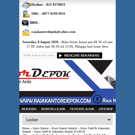
Hotline: - 021 8570831
SMS: - 0877 8199 9911
BBM: -
rajakantordepok@yahoo.com
Saturday, 8 August 2026
- Buka Senin-Jumat jam 08.30 s/d jam
17.00 ,Sabtu jam 08.30 s/d 14.00, Minggu-hari besar libur
BERANDA
HUBUNGI KAMI
TENTANG KAMI
SITEMAP
Home
»
Kursi Kantor
»
Kursi Kantor Indachi
»
Kursi Staff & Sekretaris
Indachi
» Kursi Staff & Sekretaris Indachi D-240 H