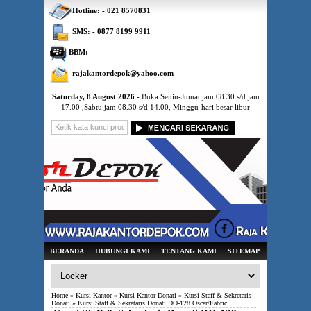
Hotline: - 021 8570831
SMS: - 0877 8199 9911
BBM: -
rajakantordepok@yahoo.com
Saturday, 8 August 2026
- Buka Senin-Jumat jam 08.30 s/d jam
17.00 ,Sabtu jam 08.30 s/d 14.00, Minggu-hari besar libur
BERANDA
HUBUNGI KAMI
TENTANG KAMI
SITEMAP
Home
»
Kursi Kantor
»
Kursi Kantor Donati
»
Kursi Staff & Sekretaris
Donati
» Kursi Staff & Sekretaris Donati DO-128 Oscar/Fabric