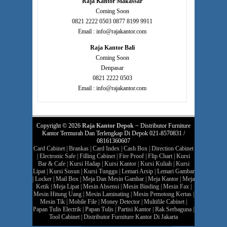
Raja Kantor Makassar
Coming Soon
0821 2222 0503 0877 8199 9911
Email : info@rajakantor.com
Raja Kantor Bali
Coming Soon
Denpasar
0821 2222 0503
Email : info@rajakantor.com
Copyright © 2026
Raja Kantor Depok
~ Distributor Furniture
Kantor Termurah Dan Terlengkap Di Depok 021-8570831 /
08161360607
Card Cabinet
|
Brankas
|
Card Index
|
Cash Box
|
Direction Cabinet
|
Electronic Safe
|
Filling Cabinet
|
Fire Proof
|
Flip Chart
|
Kursi
Bar & Cafe
|
Kursi Hadap
|
Kursi Kantor
|
Kursi Kuliah
|
Kursi
Lipat
|
Kursi Susun
|
Kursi Tunggu
|
Lemari Arsip
|
Lemari Gambar
|
Locker
|
Mail Box
|
Meja Dan Mesin Gambar
|
Meja Kantor
|
Meja
Ketik
|
Meja Lipat
|
Mesin Absensi
|
Mesin Binding
|
Mesin Fax
|
Mesin Hitung Uang
|
Mesin Laminating
|
Mesin Pemotong Kertas
|
Mesin Tik
|
Mobile File
|
Money Detector
|
Multifile Cabinet
|
Papan Tulis Electrik
|
Papan Tulis
|
Partisi Kantor
|
Rak Serbaguna
|
Tool Cabinet
|
Distributor Furniture Kantor Di Jakarta