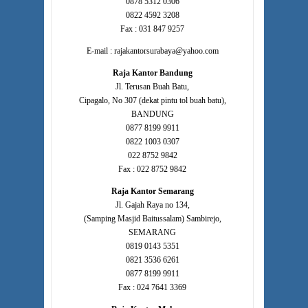
0878 5312 0306
0822 4592 3208
Fax : 031 847 9257
E-mail : rajakantorsurabaya@yahoo.com
Raja Kantor Bandung
Jl. Terusan Buah Batu,
Cipagalo, No 307 (dekat pintu tol buah batu),
BANDUNG
0877 8199 9911
0822 1003 0307
022 8752 9842
Fax : 022 8752 9842
Raja Kantor Semarang
Jl. Gajah Raya no 134,
(Samping Masjid Baitussalam) Sambirejo,
SEMARANG
0819 0143 5351
0821 3536 6261
0877 8199 9911
Fax : 024 7641 3369