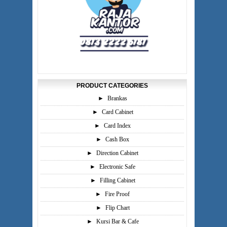
PRODUCT CATEGORIES
►
Brankas
►
Card Cabinet
►
Card Index
►
Cash Box
►
Direction Cabinet
►
Electronic Safe
►
Filling Cabinet
►
Fire Proof
►
Flip Chart
►
Kursi Bar & Cafe