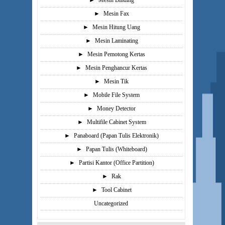
►
Mesin Binding
►
Mesin Fax
►
Mesin Hitung Uang
►
Mesin Laminating
►
Mesin Pemotong Kertas
►
Mesin Penghancur Kertas
►
Mesin Tik
►
Mobile File System
►
Money Detector
►
Multifile Cabinet System
►
Panaboard (Papan Tulis Elektronik)
►
Papan Tulis (Whiteboard)
►
Partisi Kantor (Office Partition)
►
Rak
►
Tool Cabinet
Uncategorized