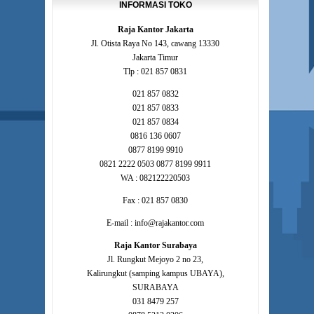
INFORMASI TOKO
Raja Kantor Jakarta
Jl. Otista Raya No 143, cawang 13330
Jakarta Timur
Tlp : 021 857 0831
021 857 0832
021 857 0833
021 857 0834
0816 136 0607
0877 8199 9910
0821 2222 0503 0877 8199 9911
WA : 082122220503
Fax : 021 857 0830
E-mail : info@rajakantor.com
Raja Kantor Surabaya
Jl. Rungkut Mejoyo 2 no 23,
Kalirungkut (samping kampus UBAYA),
SURABAYA
031 8479 257