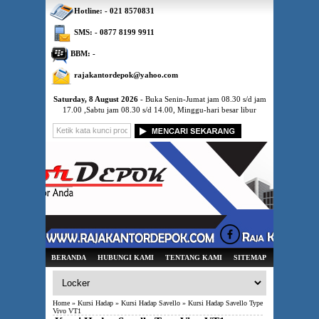
Hotline: - 021 8570831
SMS: - 0877 8199 9911
BBM: -
rajakantordepok@yahoo.com
Saturday, 8 August 2026
- Buka Senin-Jumat jam 08.30 s/d jam
17.00 ,Sabtu jam 08.30 s/d 14.00, Minggu-hari besar libur
BERANDA
HUBUNGI KAMI
TENTANG KAMI
SITEMAP
Home
»
Kursi Hadap
»
Kursi Hadap Savello
» Kursi Hadap Savello Type
Vivo VT1