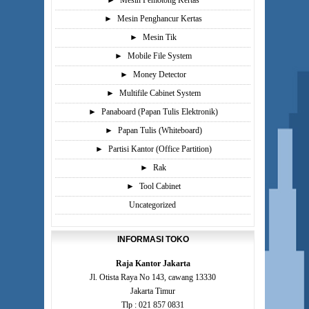
►
Mesin Pemotong Kertas
►
Mesin Penghancur Kertas
►
Mesin Tik
►
Mobile File System
►
Money Detector
►
Multifile Cabinet System
►
Panaboard (Papan Tulis Elektronik)
►
Papan Tulis (Whiteboard)
►
Partisi Kantor (Office Partition)
►
Rak
►
Tool Cabinet
Uncategorized
INFORMASI TOKO
Raja Kantor Jakarta
Jl. Otista Raya No 143, cawang 13330
Jakarta Timur
Tlp : 021 857 0831