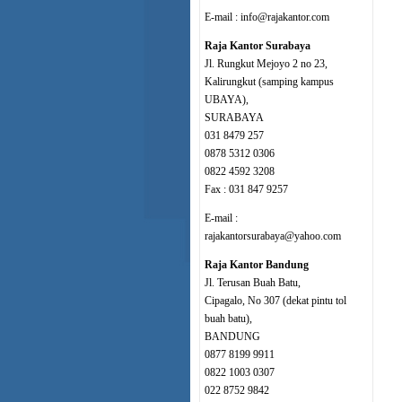
E-mail : info@rajakantor.com
Raja Kantor Surabaya
Jl. Rungkut Mejoyo 2 no 23,
Kalirungkut (samping kampus
UBAYA),
SURABAYA
031 8479 257
0878 5312 0306
0822 4592 3208
Fax : 031 847 9257
E-mail :
rajakantorsurabaya@yahoo.com
Raja Kantor Bandung
Jl. Terusan Buah Batu,
Cipagalo, No 307 (dekat pintu tol
buah batu),
BANDUNG
0877 8199 9911
0822 1003 0307
022 8752 9842