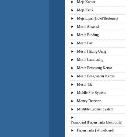
►
Meja Kantor
►
Meja Ketik
►
Meja Lipat (Hotel/Restoran)
►
Mesin Absensi
►
Mesin Binding
►
Mesin Fax
►
Mesin Hitung Uang
►
Mesin Laminating
►
Mesin Pemotong Kertas
►
Mesin Penghancur Kertas
►
Mesin Tik
►
Mobile File System
►
Money Detector
►
Multifile Cabinet System
►
Panaboard (Papan Tulis Elektronik)
►
Papan Tulis (Whiteboard)