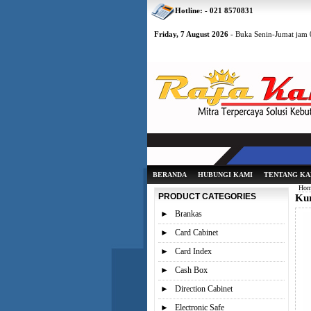
Hotline: - 021 8570831
Friday, 7 August 2026
- Buka Senin-Jumat jam 0
BERANDA
HUBUNGI KAMI
TENTANG KA
Hom
PRODUCT CATEGORIES
Kur
►
Brankas
►
Card Cabinet
►
Card Index
►
Cash Box
►
Direction Cabinet
►
Electronic Safe