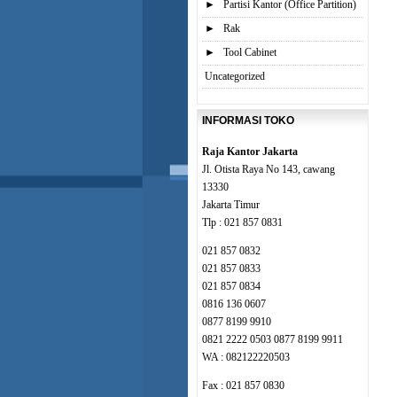
►
Partisi Kantor (Office Partition)
►
Rak
►
Tool Cabinet
Uncategorized
INFORMASI TOKO
Raja Kantor Jakarta
Jl. Otista Raya No 143, cawang
13330
Jakarta Timur
Tlp : 021 857 0831
021 857 0832
021 857 0833
021 857 0834
0816 136 0607
0877 8199 9910
0821 2222 0503 0877 8199 9911
WA : 082122220503
Fax : 021 857 0830