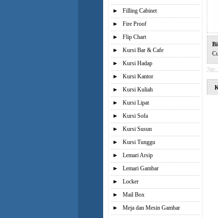
►
Filling Cabinet
►
Fire Proof
►
Flip Chart
Bi
►
Kursi Bar & Cafe
Cu
►
Kursi Hadap
Tags 
►
Kursi Kantor
K
►
Kursi Kuliah
►
Kursi Lipat
►
Kursi Sofa
►
Kursi Susun
►
Kursi Tunggu
►
Lemari Arsip
►
Lemari Gambar
►
Locker
►
Mail Box
►
Meja dan Mesin Gambar