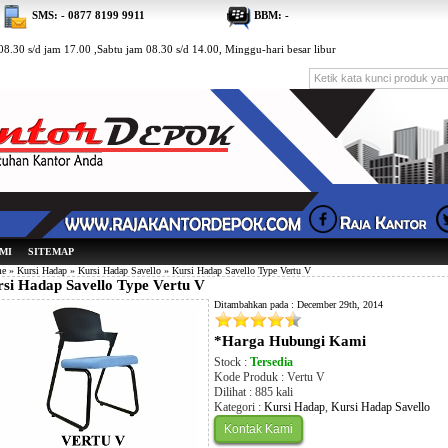
SMS: - 0877 8199 9911
BBM: -
8.30 s/d jam 17.00 ,Sabtu jam 08.30 s/d 14.00, Minggu-hari besar libur
MI
SITEMAP
e
»
Kursi Hadap
»
Kursi Hadap Savello
» Kursi Hadap Savello Type Vertu V
si Hadap Savello Type Vertu V
Ditambahkan pada : December 29th, 2014
*Harga Hubungi Kami
Stock :
Tersedia
Kode Produk : Vertu V
Dilihat : 885 kali
Kategori :
Kursi Hadap
,
Kursi Hadap Savello
Kontak Kami