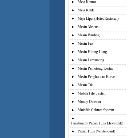
►
Meja Kantor
►
Meja Ketik
►
Meja Lipat (Hotel/Restoran)
►
Mesin Absensi
►
Mesin Binding
►
Mesin Fax
►
Mesin Hitung Uang
►
Mesin Laminating
►
Mesin Pemotong Kertas
►
Mesin Penghancur Kertas
►
Mesin Tik
►
Mobile File System
►
Money Detector
►
Multifile Cabinet System
►
Panaboard (Papan Tulis Elektronik)
►
Papan Tulis (Whiteboard)