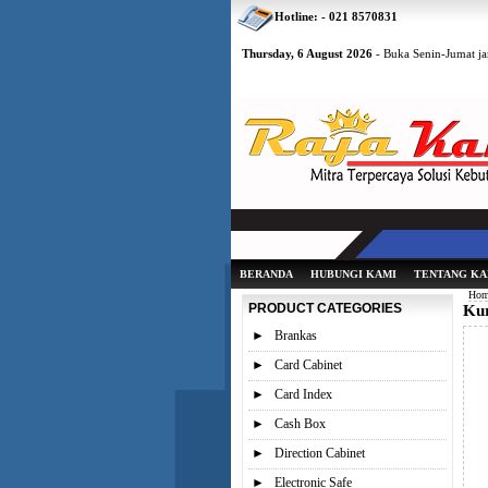
Hotline: - 021 8570831
Thursday, 6 August 2026
- Buka Senin-Jumat ja
BERANDA
HUBUNGI KAMI
TENTANG KA
Hom
PRODUCT CATEGORIES
Ku
►
Brankas
►
Card Cabinet
►
Card Index
►
Cash Box
►
Direction Cabinet
►
Electronic Safe