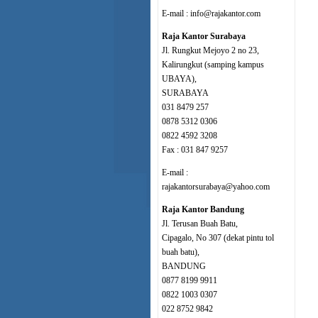
E-mail : info@rajakantor.com
Raja Kantor Surabaya
Jl. Rungkut Mejoyo 2 no 23,
Kalirungkut (samping kampus
UBAYA),
SURABAYA
031 8479 257
0878 5312 0306
0822 4592 3208
Fax : 031 847 9257
E-mail :
rajakantorsurabaya@yahoo.com
Raja Kantor Bandung
Jl. Terusan Buah Batu,
Cipagalo, No 307 (dekat pintu tol
buah batu),
BANDUNG
0877 8199 9911
0822 1003 0307
022 8752 9842