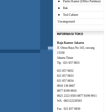
►
Partisi Kantor (Office Partition)
►
Rak
►
Tool Cabinet
Uncategorized
INFORMASI TOKO
Raja Kantor Jakarta
Jl. Otista Raya No 143, cawang
13330
Jakarta Timur
Tlp : 021 857 0831
021 857 0832
021 857 0833
021 857 0834
0816 136 0607
0877 8199 9910
0821 2222 0503 0877 8199 9911
WA : 082122220503
Fax : 021 857 0830