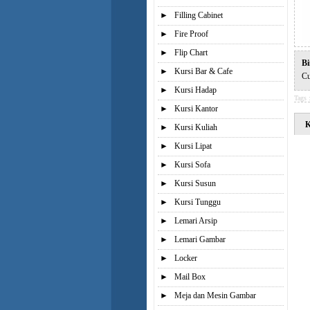
►
Filling Cabinet
►
Fire Proof
►
Flip Chart
Bi
►
Kursi Bar & Cafe
Cu
►
Kursi Hadap
Tags 
►
Kursi Kantor
K
►
Kursi Kuliah
►
Kursi Lipat
►
Kursi Sofa
►
Kursi Susun
►
Kursi Tunggu
►
Lemari Arsip
►
Lemari Gambar
►
Locker
►
Mail Box
►
Meja dan Mesin Gambar