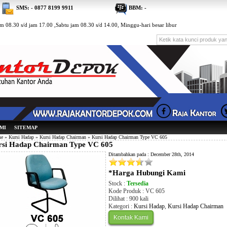
SMS: - 0877 8199 9911
BBM: -
m 08.30 s/d jam 17.00 ,Sabtu jam 08.30 s/d 14.00, Minggu-hari besar libur
MI
SITEMAP
e
»
Kursi Hadap
»
Kursi Hadap Chairman
» Kursi Hadap Chairman Type VC 605
rsi Hadap Chairman Type VC 605
Ditambahkan pada : December 28th, 2014
*Harga Hubungi Kami
Stock :
Tersedia
Kode Produk : VC 605
Dilihat : 900 kali
Kategori :
Kursi Hadap
,
Kursi Hadap Chairman
Kontak Kami