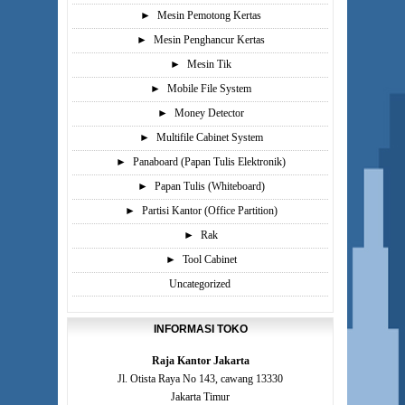
►
Mesin Pemotong Kertas
►
Mesin Penghancur Kertas
►
Mesin Tik
►
Mobile File System
►
Money Detector
►
Multifile Cabinet System
►
Panaboard (Papan Tulis Elektronik)
►
Papan Tulis (Whiteboard)
►
Partisi Kantor (Office Partition)
►
Rak
►
Tool Cabinet
Uncategorized
INFORMASI TOKO
Raja Kantor Jakarta
Jl. Otista Raya No 143, cawang 13330
Jakarta Timur