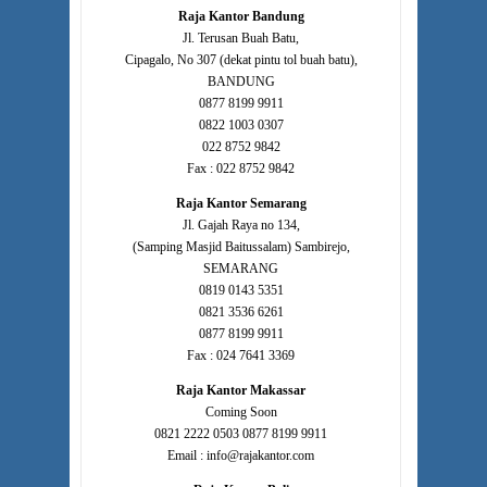
Raja Kantor Bandung
Jl. Terusan Buah Batu,
Cipagalo, No 307 (dekat pintu tol buah batu),
BANDUNG
0877 8199 9911
0822 1003 0307
022 8752 9842
Fax : 022 8752 9842
Raja Kantor Semarang
Jl. Gajah Raya no 134,
(Samping Masjid Baitussalam) Sambirejo,
SEMARANG
0819 0143 5351
0821 3536 6261
0877 8199 9911
Fax : 024 7641 3369
Raja Kantor Makassar
Coming Soon
0821 2222 0503 0877 8199 9911
Email : info@rajakantor.com