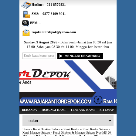
Hotline: - 021 8570831
SMS: - 0877 8199 9911
BBM: -
rajakantordepok@yahoo.com
Sunday, 9 August 2026
- Buka Senin-Jumat jam 08.30 s/d jam
17.00 ,Sabtu jam 08.30 s/d 14.00, Minggu-hari besar libur
BERANDA
HUBUNGI KAMI
TENTANG KAMI
SITEMAP
Home
»
Kursi Direktur Subaru
»
Kursi Kantor
»
Kursi Kantor Subaru
»
Kursi Manager Subaru
» Kursi Direktur & Manager Subaru Type MS-20