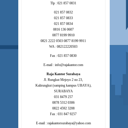
Tlp : 021 857 0831
021 857 0832
021 857 0833
021 857 0834
0816 136 0607
0877 8199 9910
0821 2222 0503 0877 8199 9911
WA : 082122220503
Fax : 021 857 0830
E-mail : info@rajakantor.com
Raja Kantor Surabaya
Jl. Rungkut Mejoyo 2 no 23,
Kalirungkut (samping kampus UBAYA),
SURABAYA
031 8479 257
0878 5312 0306
0822 4592 3208
Fax : 031 847 9257
E-mail : rajakantorsurabaya@yahoo.com