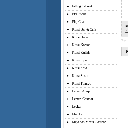
►
Filling Cabinet
►
Fire Proof
►
Flip Chart
Bi
►
Kursi Bar & Cafe
Cu
►
Kursi Hadap
Tags 
►
Kursi Kantor
K
►
Kursi Kuliah
►
Kursi Lipat
►
Kursi Sofa
►
Kursi Susun
►
Kursi Tunggu
►
Lemari Arsip
►
Lemari Gambar
►
Locker
►
Mail Box
►
Meja dan Mesin Gambar