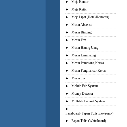
►
Meja Kantor
►
Meja Ketik
►
Meja Lipat (Hotel/Restoran)
►
Mesin Absensi
►
Mesin Binding
►
Mesin Fax
►
Mesin Hitung Uang
►
Mesin Laminating
►
Mesin Pemotong Kertas
►
Mesin Penghancur Kertas
►
Mesin Tik
►
Mobile File System
►
Money Detector
►
Multifile Cabinet System
►
Panaboard (Papan Tulis Elektronik)
►
Papan Tulis (Whiteboard)