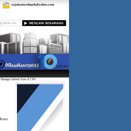
rajakantordepok@yahoo.com
 Manager Indachi Enzo II CRF
Kursi