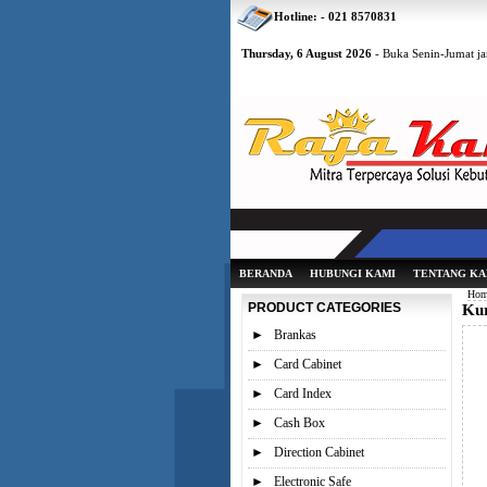
Hotline: - 021 8570831
Thursday, 6 August 2026
- Buka Senin-Jumat ja
BERANDA
HUBUNGI KAMI
TENTANG KA
Hom
PRODUCT CATEGORIES
Kur
►
Brankas
►
Card Cabinet
►
Card Index
►
Cash Box
►
Direction Cabinet
►
Electronic Safe