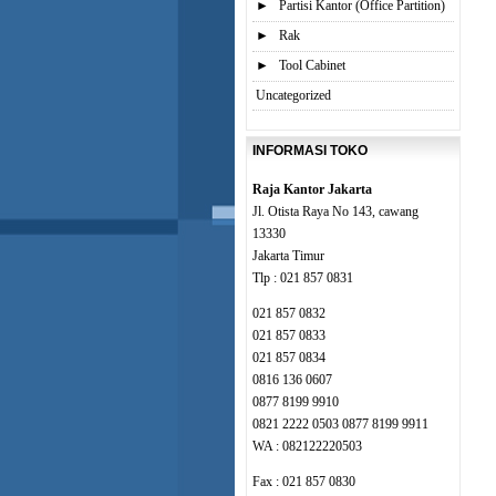
►
Partisi Kantor (Office Partition)
►
Rak
►
Tool Cabinet
Uncategorized
INFORMASI TOKO
Raja Kantor Jakarta
Jl. Otista Raya No 143, cawang
13330
Jakarta Timur
Tlp : 021 857 0831
021 857 0832
021 857 0833
021 857 0834
0816 136 0607
0877 8199 9910
0821 2222 0503 0877 8199 9911
WA : 082122220503
Fax : 021 857 0830