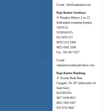
E-mail : info@rajakantor.com
Raja Kantor Surabaya
Jl. Rungkut Mejoyo 2 no 23,
Kalirungkut (samping kampus
UBAYA),
SURABAYA
031 8479 257
0878 5312 0306
0822 4592 3208
Fax : 031 847 9257
E-mail :
rajakantorsurabaya@yahoo.com
Raja Kantor Bandung
Jl. Terusan Buah Batu,
Cipagalo, No 307 (dekat pintu tol
buah batu),
BANDUNG
0877 8199 9911
0822 1003 0307
022 8752 9842