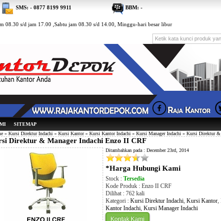
SMS: - 0877 8199 9911
BBM: -
m 08.30 s/d jam 17.00 ,Sabtu jam 08.30 s/d 14.00, Minggu-hari besar libur
MI
SITEMAP
e
»
Kursi Direktur Indachi
»
Kursi Kantor
»
Kursi Kantor Indachi
»
Kursi Manager Indachi
» Kursi Direktur &
si Direktur & Manager Indachi Enzo II CRF
Ditambahkan pada : December 23rd, 2014
*Harga Hubungi Kami
Stock :
Tersedia
Kode Produk : Enzo II CRF
Dilihat : 762 kali
Kategori :
Kursi Direktur Indachi
,
Kursi Kantor
,
Kantor Indachi
,
Kursi Manager Indachi
Kontak Kami