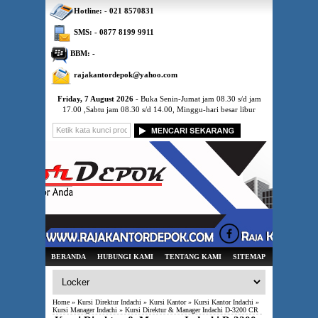
Hotline: - 021 8570831
SMS: - 0877 8199 9911
BBM: -
rajakantordepok@yahoo.com
Friday, 7 August 2026
- Buka Senin-Jumat jam 08.30 s/d jam
17.00 ,Sabtu jam 08.30 s/d 14.00, Minggu-hari besar libur
BERANDA
HUBUNGI KAMI
TENTANG KAMI
SITEMAP
Home
»
Kursi Direktur Indachi
»
Kursi Kantor
»
Kursi Kantor Indachi
»
Kursi Manager Indachi
» Kursi Direktur & Manager Indachi D-3200 CR