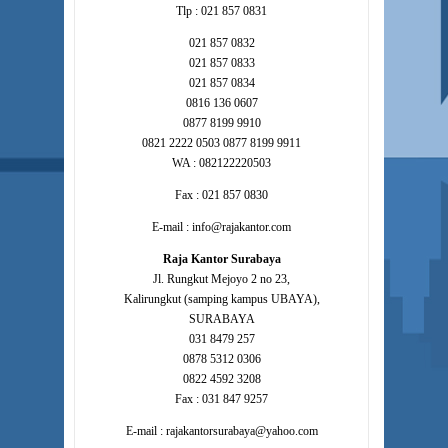
Tlp : 021 857 0831
021 857 0832
021 857 0833
021 857 0834
0816 136 0607
0877 8199 9910
0821 2222 0503 0877 8199 9911
WA : 082122220503
Fax : 021 857 0830
E-mail : info@rajakantor.com
Raja Kantor Surabaya
Jl. Rungkut Mejoyo 2 no 23,
Kalirungkut (samping kampus UBAYA),
SURABAYA
031 8479 257
0878 5312 0306
0822 4592 3208
Fax : 031 847 9257
E-mail : rajakantorsurabaya@yahoo.com