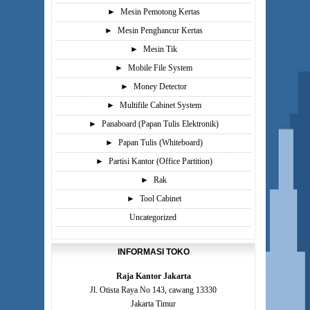
►
Mesin Pemotong Kertas
►
Mesin Penghancur Kertas
►
Mesin Tik
►
Mobile File System
►
Money Detector
►
Multifile Cabinet System
►
Panaboard (Papan Tulis Elektronik)
►
Papan Tulis (Whiteboard)
►
Partisi Kantor (Office Partition)
►
Rak
►
Tool Cabinet
Uncategorized
INFORMASI TOKO
Raja Kantor Jakarta
Jl. Otista Raya No 143, cawang 13330
Jakarta Timur