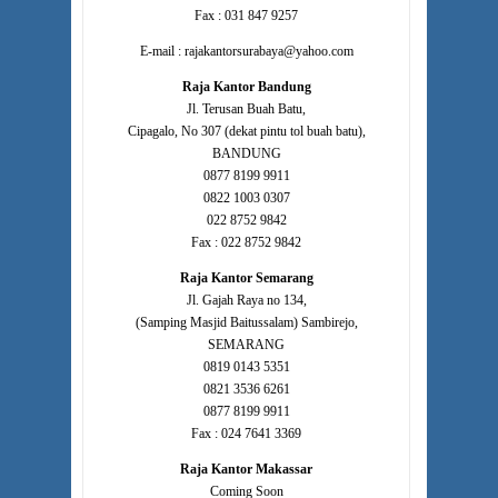
Fax : 031 847 9257
E-mail : rajakantorsurabaya@yahoo.com
Raja Kantor Bandung
Jl. Terusan Buah Batu,
Cipagalo, No 307 (dekat pintu tol buah batu),
BANDUNG
0877 8199 9911
0822 1003 0307
022 8752 9842
Fax : 022 8752 9842
Raja Kantor Semarang
Jl. Gajah Raya no 134,
(Samping Masjid Baitussalam) Sambirejo,
SEMARANG
0819 0143 5351
0821 3536 6261
0877 8199 9911
Fax : 024 7641 3369
Raja Kantor Makassar
Coming Soon