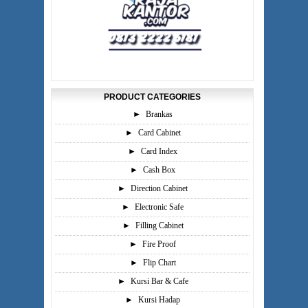
PRODUCT CATEGORIES
►
Brankas
►
Card Cabinet
►
Card Index
►
Cash Box
►
Direction Cabinet
►
Electronic Safe
►
Filling Cabinet
►
Fire Proof
►
Flip Chart
►
Kursi Bar & Cafe
►
Kursi Hadap