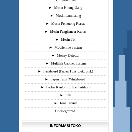
►
Mesin Hitung Uang
►
Mesin Laminating
►
Mesin Pemotong Kertas
►
Mesin Penghancur Kertas
►
Mesin Tik
►
Mobile File System
►
Money Detector
►
Multifile Cabinet System
►
Panaboard (Papan Tulis Elektronik)
►
Papan Tulis (Whiteboard)
►
Partisi Kantor (Office Partition)
►
Rak
►
Tool Cabinet
Uncategorized
INFORMASI TOKO