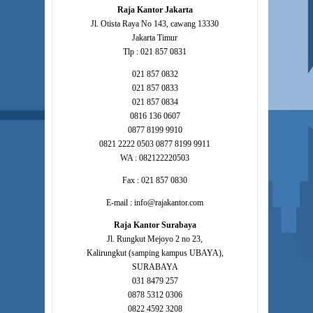
Raja Kantor Jakarta
Jl. Otista Raya No 143, cawang 13330
Jakarta Timur
Tlp : 021 857 0831
021 857 0832
021 857 0833
021 857 0834
0816 136 0607
0877 8199 9910
0821 2222 0503 0877 8199 9911
WA : 082122220503
Fax : 021 857 0830
E-mail : info@rajakantor.com
Raja Kantor Surabaya
Jl. Rungkut Mejoyo 2 no 23,
Kalirungkut (samping kampus UBAYA),
SURABAYA
031 8479 257
0878 5312 0306
0822 4592 3208