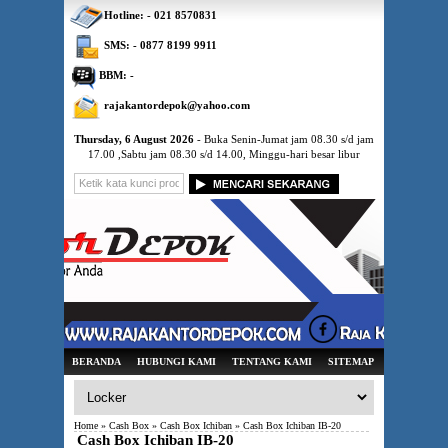
Hotline: - 021 8570831
SMS: - 0877 8199 9911
BBM: -
rajakantordepok@yahoo.com
Thursday, 6 August 2026
- Buka Senin-Jumat jam 08.30 s/d jam
17.00 ,Sabtu jam 08.30 s/d 14.00, Minggu-hari besar libur
BERANDA
HUBUNGI KAMI
TENTANG KAMI
SITEMAP
Home
»
Cash Box
»
Cash Box Ichiban
» Cash Box Ichiban IB-20
Cash Box Ichiban IB-20