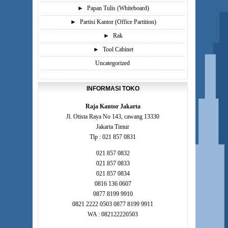
►
Papan Tulis (Whiteboard)
►
Partisi Kantor (Office Partition)
►
Rak
►
Tool Cabinet
Uncategorized
INFORMASI TOKO
Raja Kantor Jakarta
Jl. Otista Raya No 143, cawang 13330
Jakarta Timur
Tlp : 021 857 0831
021 857 0832
021 857 0833
021 857 0834
0816 136 0607
0877 8199 9910
0821 2222 0503 0877 8199 9911
WA : 082122220503