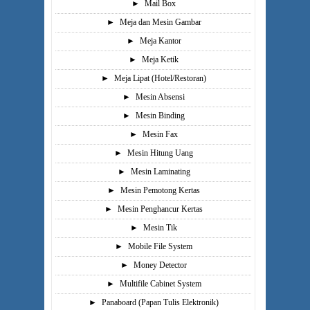
►
Mail Box
►
Meja dan Mesin Gambar
►
Meja Kantor
►
Meja Ketik
►
Meja Lipat (Hotel/Restoran)
►
Mesin Absensi
►
Mesin Binding
►
Mesin Fax
►
Mesin Hitung Uang
►
Mesin Laminating
►
Mesin Pemotong Kertas
►
Mesin Penghancur Kertas
►
Mesin Tik
►
Mobile File System
►
Money Detector
►
Multifile Cabinet System
►
Panaboard (Papan Tulis Elektronik)