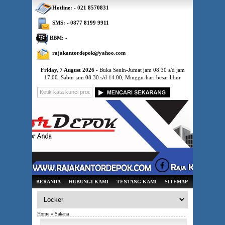
Hotline: - 021 8570831
SMS: - 0877 8199 9911
BBM: -
rajakantordepok@yahoo.com
Friday, 7 August 2026
- Buka Senin-Jumat jam 08.30 s/d jam
17.00 ,Sabtu jam 08.30 s/d 14.00, Minggu-hari besar libur
BERANDA
HUBUNGI KAMI
TENTANG KAMI
SITEMAP
Home
» Sakana