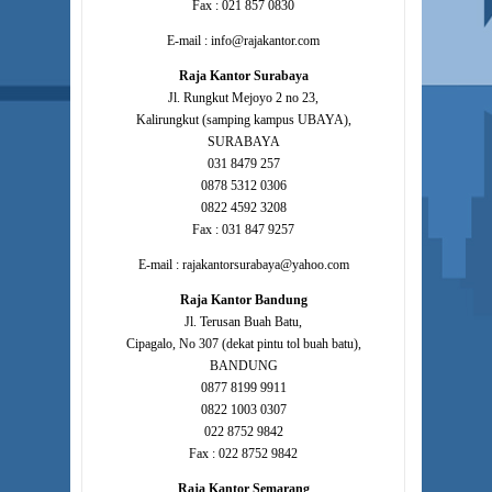
Fax : 021 857 0830
E-mail : info@rajakantor.com
Raja Kantor Surabaya
Jl. Rungkut Mejoyo 2 no 23,
Kalirungkut (samping kampus UBAYA),
SURABAYA
031 8479 257
0878 5312 0306
0822 4592 3208
Fax : 031 847 9257
E-mail : rajakantorsurabaya@yahoo.com
Raja Kantor Bandung
Jl. Terusan Buah Batu,
Cipagalo, No 307 (dekat pintu tol buah batu),
BANDUNG
0877 8199 9911
0822 1003 0307
022 8752 9842
Fax : 022 8752 9842
Raja Kantor Semarang