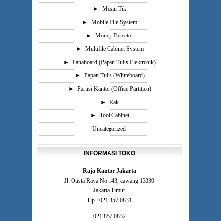
►
Mesin Tik
►
Mobile File System
►
Money Detector
►
Multifile Cabinet System
►
Panaboard (Papan Tulis Elektronik)
►
Papan Tulis (Whiteboard)
►
Partisi Kantor (Office Partition)
►
Rak
►
Tool Cabinet
Uncategorized
INFORMASI TOKO
Raja Kantor Jakarta
Jl. Otista Raya No 143, cawang 13330
Jakarta Timur
Tlp : 021 857 0831
021 857 0832