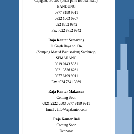
Cipagalo, No 307 (dekat pintu tol buah batu),
BANDUNG
0877 8199 9911
0822 1003 0307
022 8752 9842
Fax : 022 8752 9842
Raja Kantor Semarang
Jl. Gajah Raya no 134,
(Samping Masjid Baitussalam) Sambirejo,
SEMARANG
0819 0143 5351
0821 3536 6261
0877 8199 9911
Fax : 024 7641 3369
Raja Kantor Makassar
Coming Soon
0821 2222 0503 0877 8199 9911
Email : info@rajakantor.com
Raja Kantor Bali
Coming Soon
Denpasar