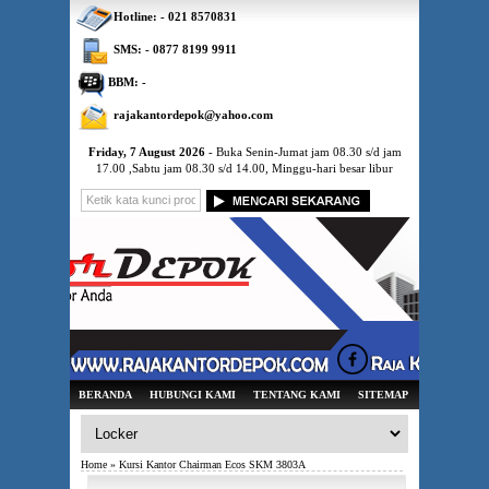
Hotline: - 021 8570831
SMS: - 0877 8199 9911
BBM: -
rajakantordepok@yahoo.com
Friday, 7 August 2026
- Buka Senin-Jumat jam 08.30 s/d jam
17.00 ,Sabtu jam 08.30 s/d 14.00, Minggu-hari besar libur
BERANDA
HUBUNGI KAMI
TENTANG KAMI
SITEMAP
Home
» Kursi Kantor Chairman Ecos SKM 3803A