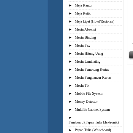
►
Meja Kantor
►
Meja Ketik
►
Meja Lipat (Hotel/Restoran)
►
Mesin Absensi
►
Mesin Binding
►
Mesin Fax
►
Mesin Hitung Uang
►
Mesin Laminating
►
Mesin Pemotong Kertas
►
Mesin Penghancur Kertas
►
Mesin Tik
►
Mobile File System
►
Money Detector
►
Multifile Cabinet System
►
Panaboard (Papan Tulis Elektronik)
►
Papan Tulis (Whiteboard)