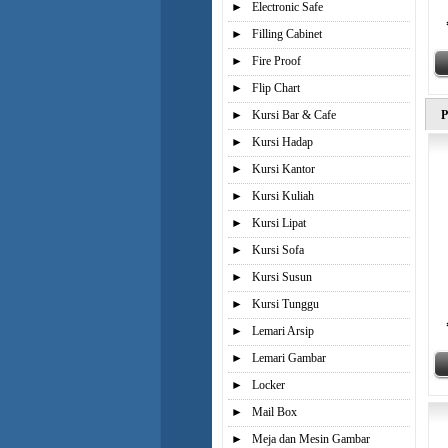
►
Electronic Safe
►
Filling Cabinet
►
Fire Proof
►
Flip Chart
►
Kursi Bar & Cafe
P
►
Kursi Hadap
►
Kursi Kantor
►
Kursi Kuliah
►
Kursi Lipat
►
Kursi Sofa
►
Kursi Susun
►
Kursi Tunggu
►
Lemari Arsip
►
Lemari Gambar
►
Locker
►
Mail Box
►
Meja dan Mesin Gambar