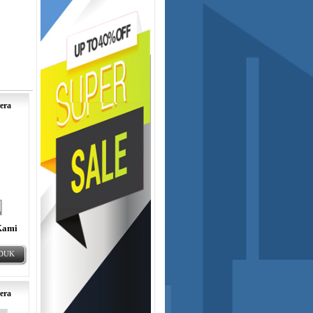
era
Kami
ODUK
era