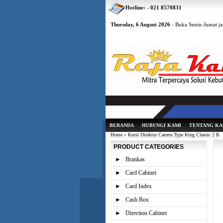
Hotline: - 021 8570831
Thursday, 6 August 2026
- Buka Senin-Jumat ja
BERANDA
HUBUNGI KAMI
TENTANG KA
Home
» Kursi Direktur Carrera Type King Classic 2 B
PRODUCT CATEGORIES
►
Brankas
►
Card Cabinet
►
Card Index
►
Cash Box
►
Direction Cabinet