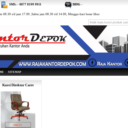
SMS: - 0877 8199 9911
BBM: -
m 08.30 s/d jam 17.00 ,Sabtu jam 08.30 s/d 14.00, Minggu-hari besar libur
MI
SITEMAP
Kursi Direktur Carre