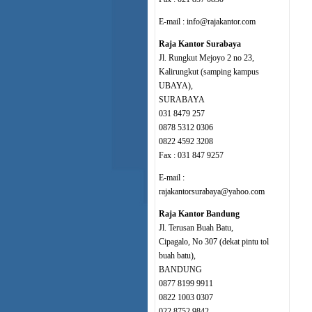
E-mail : info@rajakantor.com
Raja Kantor Surabaya
Jl. Rungkut Mejoyo 2 no 23,
Kalirungkut (samping kampus
UBAYA),
SURABAYA
031 8479 257
0878 5312 0306
0822 4592 3208
Fax : 031 847 9257
E-mail :
rajakantorsurabaya@yahoo.com
Raja Kantor Bandung
Jl. Terusan Buah Batu,
Cipagalo, No 307 (dekat pintu tol
buah batu),
BANDUNG
0877 8199 9911
0822 1003 0307
022 8752 9842