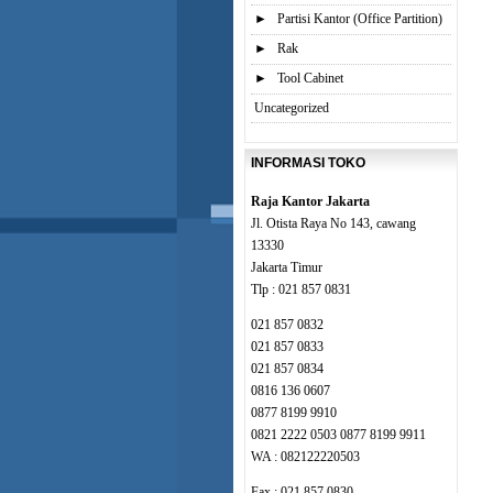
►
Partisi Kantor (Office Partition)
►
Rak
►
Tool Cabinet
Uncategorized
INFORMASI TOKO
Raja Kantor Jakarta
Jl. Otista Raya No 143, cawang
13330
Jakarta Timur
Tlp : 021 857 0831
021 857 0832
021 857 0833
021 857 0834
0816 136 0607
0877 8199 9910
0821 2222 0503 0877 8199 9911
WA : 082122220503
Fax : 021 857 0830