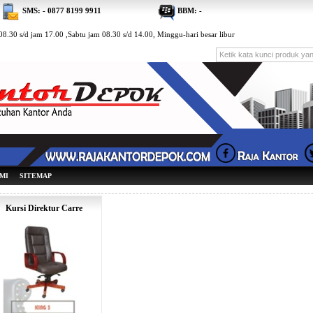
SMS: - 0877 8199 9911
BBM: -
8.30 s/d jam 17.00 ,Sabtu jam 08.30 s/d 14.00, Minggu-hari besar libur
MI
SITEMAP
Kursi Direktur Carre