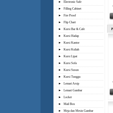
►
Electronic Safe
►
Filling Cabinet
►
Fire Proof
►
Flip Chart
►
Kursi Bar & Cafe
P
►
Kursi Hadap
►
Kursi Kantor
►
Kursi Kuliah
►
Kursi Lipat
►
Kursi Sofa
►
Kursi Susun
►
Kursi Tunggu
►
Lemari Arsip
►
Lemari Gambar
►
Locker
►
Mail Box
►
Meja dan Mesin Gambar