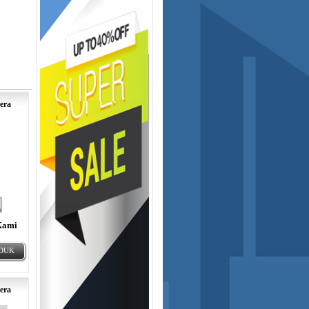
era
Kami
ODUK
era