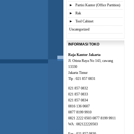
►
Partisi Kantor (Office Partition)
►
Rak
►
Tool Cabinet
Uncategorized
INFORMASI TOKO
Raja Kantor Jakarta
Jl. Otista Raya No 143, cawang
13330
Jakarta Timur
Tlp : 021 857 0831
021 857 0832
021 857 0833
021 857 0834
0816 136 0607
0877 8199 9910
0821 2222 0503 0877 8199 9911
WA : 082122220503
Fax : 021 857 0830