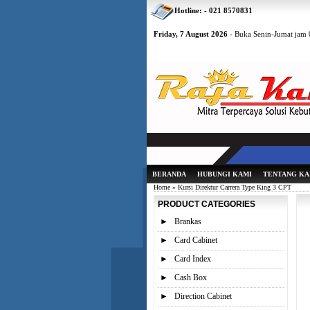
Hotline: - 021 8570831
Friday, 7 August 2026
- Buka Senin-Jumat jam 0
BERANDA
HUBUNGI KAMI
TENTANG KA
Home
» Kursi Direktur Carrera Type King 3 CPT
PRODUCT CATEGORIES
►
Brankas
►
Card Cabinet
►
Card Index
►
Cash Box
►
Direction Cabinet