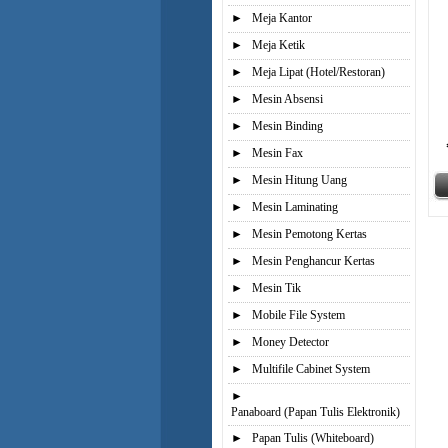
►
Meja Kantor
►
Meja Ketik
►
Meja Lipat (Hotel/Restoran)
►
Mesin Absensi
►
Mesin Binding
►
Mesin Fax
►
Mesin Hitung Uang
►
Mesin Laminating
►
Mesin Pemotong Kertas
►
Mesin Penghancur Kertas
►
Mesin Tik
►
Mobile File System
►
Money Detector
►
Multifile Cabinet System
►
Panaboard (Papan Tulis Elektronik)
►
Papan Tulis (Whiteboard)