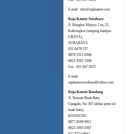
E-mail : info@rajakantor.com
Raja Kantor Surabaya
Jl. Rungkut Mejoyo 2 no 23,
Kalirungkut (samping kampus
UBAYA),
SURABAYA
031 8479 257
0878 5312 0306
0822 4592 3208
Fax : 031 847 9257
E-mail :
rajakantorsurabaya@yahoo.com
Raja Kantor Bandung
Jl. Terusan Buah Batu,
Cipagalo, No 307 (dekat pintu tol
buah batu),
BANDUNG
0877 8199 9911
0822 1003 0307
022 8752 9842