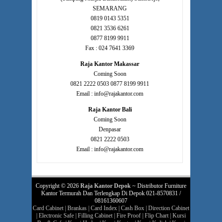
SEMARANG
0819 0143 5351
0821 3536 6261
0877 8199 9911
Fax : 024 7641 3369
Raja Kantor Makassar
Coming Soon
0821 2222 0503 0877 8199 9911
Email : info@rajakantor.com
Raja Kantor Bali
Coming Soon
Denpasar
0821 2222 0503
Email : info@rajakantor.com
Copyright © 2026
Raja Kantor Depok
~ Distributor Furniture
Kantor Termurah Dan Terlengkap Di Depok 021-8570831 /
08161360607
Card Cabinet
|
Brankas
|
Card Index
|
Cash Box
|
Direction Cabinet
|
Electronic Safe
|
Filling Cabinet
|
Fire Proof
|
Flip Chart
|
Kursi