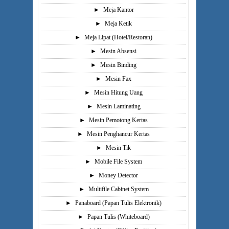
►
Meja Kantor
►
Meja Ketik
►
Meja Lipat (Hotel/Restoran)
►
Mesin Absensi
►
Mesin Binding
►
Mesin Fax
►
Mesin Hitung Uang
►
Mesin Laminating
►
Mesin Pemotong Kertas
►
Mesin Penghancur Kertas
►
Mesin Tik
►
Mobile File System
►
Money Detector
►
Multifile Cabinet System
►
Panaboard (Papan Tulis Elektronik)
►
Papan Tulis (Whiteboard)