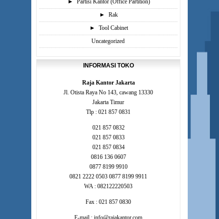
►
Partisi Kantor (Office Partition)
►
Rak
►
Tool Cabinet
Uncategorized
INFORMASI TOKO
Raja Kantor Jakarta
Jl. Otista Raya No 143, cawang 13330
Jakarta Timur
Tlp : 021 857 0831
021 857 0832
021 857 0833
021 857 0834
0816 136 0607
0877 8199 9910
0821 2222 0503 0877 8199 9911
WA : 082122220503
Fax : 021 857 0830
E-mail : info@rajakantor.com