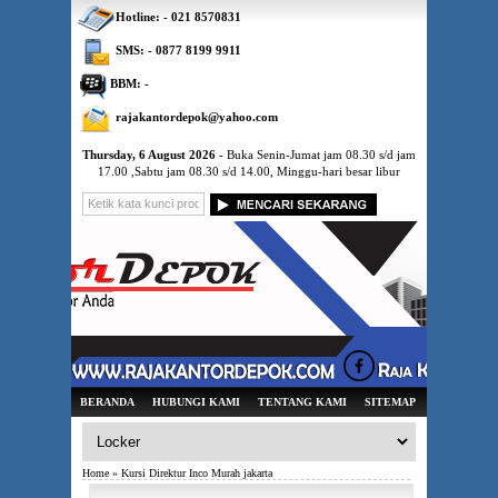
Hotline: - 021 8570831
SMS: - 0877 8199 9911
BBM: -
rajakantordepok@yahoo.com
Thursday, 6 August 2026
- Buka Senin-Jumat jam 08.30 s/d jam
17.00 ,Sabtu jam 08.30 s/d 14.00, Minggu-hari besar libur
BERANDA
HUBUNGI KAMI
TENTANG KAMI
SITEMAP
Home
» Kursi Direktur Inco Murah jakarta