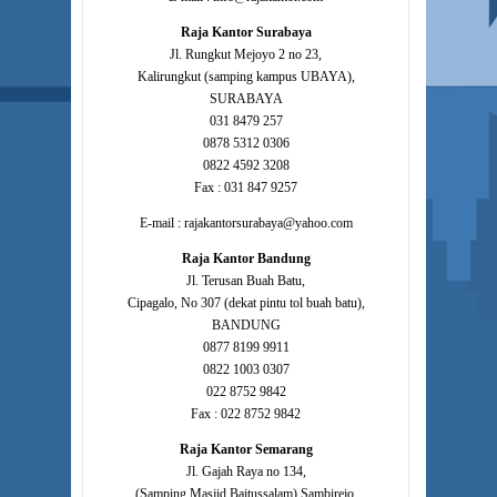
Raja Kantor Surabaya
Jl. Rungkut Mejoyo 2 no 23,
Kalirungkut (samping kampus UBAYA),
SURABAYA
031 8479 257
0878 5312 0306
0822 4592 3208
Fax : 031 847 9257
E-mail : rajakantorsurabaya@yahoo.com
Raja Kantor Bandung
Jl. Terusan Buah Batu,
Cipagalo, No 307 (dekat pintu tol buah batu),
BANDUNG
0877 8199 9911
0822 1003 0307
022 8752 9842
Fax : 022 8752 9842
Raja Kantor Semarang
Jl. Gajah Raya no 134,
(Samping Masjid Baitussalam) Sambirejo,