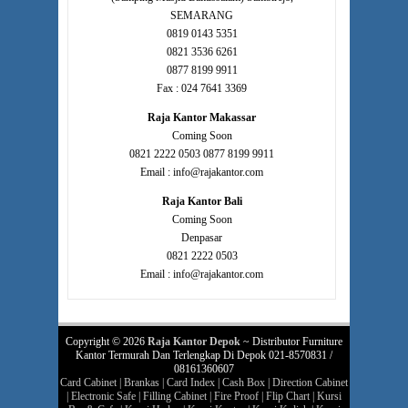
SEMARANG
0819 0143 5351
0821 3536 6261
0877 8199 9911
Fax : 024 7641 3369
Raja Kantor Makassar
Coming Soon
0821 2222 0503 0877 8199 9911
Email : info@rajakantor.com
Raja Kantor Bali
Coming Soon
Denpasar
0821 2222 0503
Email : info@rajakantor.com
Copyright © 2026
Raja Kantor Depok
~ Distributor Furniture
Kantor Termurah Dan Terlengkap Di Depok 021-8570831 /
08161360607
Card Cabinet
|
Brankas
|
Card Index
|
Cash Box
|
Direction Cabinet
|
Electronic Safe
|
Filling Cabinet
|
Fire Proof
|
Flip Chart
|
Kursi