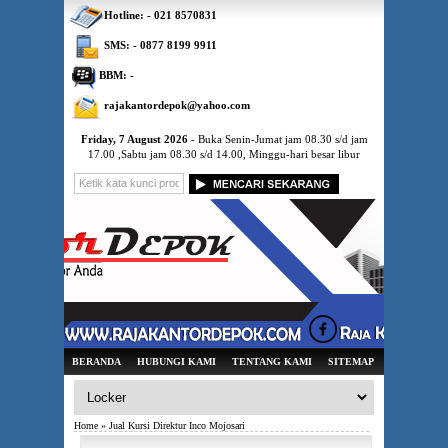
Hotline: - 021 8570831
SMS: - 0877 8199 9911
BBM: -
rajakantordepok@yahoo.com
Friday, 7 August 2026
- Buka Senin-Jumat jam 08.30 s/d jam
17.00 ,Sabtu jam 08.30 s/d 14.00, Minggu-hari besar libur
BERANDA
HUBUNGI KAMI
TENTANG KAMI
SITEMAP
Home
» Jual Kursi Direktur Inco Mojosari