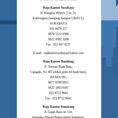
Raja Kantor Surabaya
Jl. Rungkut Mejoyo 2 no 23,
Kalirungkut (samping kampus UBAYA),
SURABAYA
031 8479 257
0878 5312 0306
0822 4592 3208
Fax : 031 847 9257
E-mail : rajakantorsurabaya@yahoo.com
Raja Kantor Bandung
Jl. Terusan Buah Batu,
Cipagalo, No 307 (dekat pintu tol buah batu),
BANDUNG
0877 8199 9911
0822 1003 0307
022 8752 9842
Fax : 022 8752 9842
Raja Kantor Semarang
Jl. Gajah Raya no 134,
(Samping Masjid Baitussalam) Sambirejo,