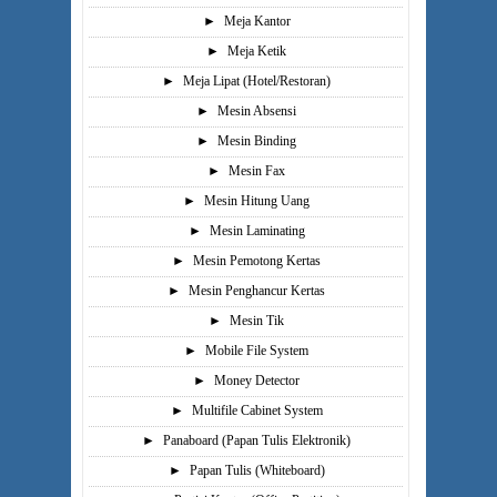
►
Meja Kantor
►
Meja Ketik
►
Meja Lipat (Hotel/Restoran)
►
Mesin Absensi
►
Mesin Binding
►
Mesin Fax
►
Mesin Hitung Uang
►
Mesin Laminating
►
Mesin Pemotong Kertas
►
Mesin Penghancur Kertas
►
Mesin Tik
►
Mobile File System
►
Money Detector
►
Multifile Cabinet System
►
Panaboard (Papan Tulis Elektronik)
►
Papan Tulis (Whiteboard)