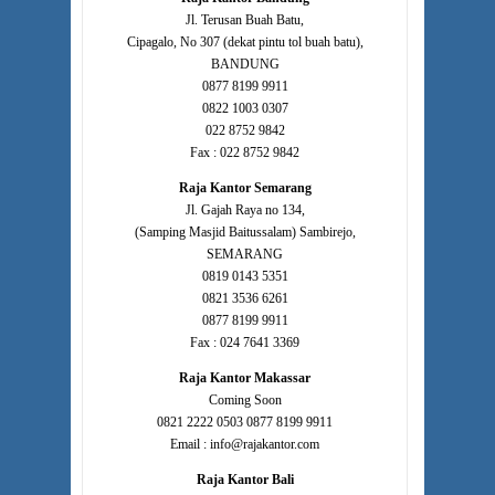
Jl. Terusan Buah Batu,
Cipagalo, No 307 (dekat pintu tol buah batu),
BANDUNG
0877 8199 9911
0822 1003 0307
022 8752 9842
Fax : 022 8752 9842
Raja Kantor Semarang
Jl. Gajah Raya no 134,
(Samping Masjid Baitussalam) Sambirejo,
SEMARANG
0819 0143 5351
0821 3536 6261
0877 8199 9911
Fax : 024 7641 3369
Raja Kantor Makassar
Coming Soon
0821 2222 0503 0877 8199 9911
Email : info@rajakantor.com
Raja Kantor Bali