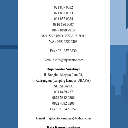
021 857 0832
021 857 0833
021 857 0834
0816 136 0607
0877 8199 9910
0821 2222 0503 0877 8199 9911
WA : 082122220503
Fax : 021 857 0830
E-mail : info@rajakantor.com
Raja Kantor Surabaya
Jl. Rungkut Mejoyo 2 no 23,
Kalirungkut (samping kampus UBAYA),
SURABAYA
031 8479 257
0878 5312 0306
0822 4592 3208
Fax : 031 847 9257
E-mail : rajakantorsurabaya@yahoo.com
Raja Kantor Bandung