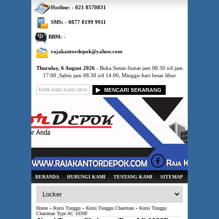
Hotline: - 021 8570831
SMS: - 0877 8199 9911
BBM: -
rajakantordepok@yahoo.com
Thursday, 6 August 2026
- Buka Senin-Jumat jam 08.30 s/d jam
17.00 ,Sabtu jam 08.30 s/d 14.00, Minggu-hari besar libur
BERANDA
HUBUNGI KAMI
TENTANG KAMI
SITEMAP
Home
»
Kursi Tunggu
»
Kursi Tunggu Chairman
» Kursi Tunggu
Chairman Type AC 1030F