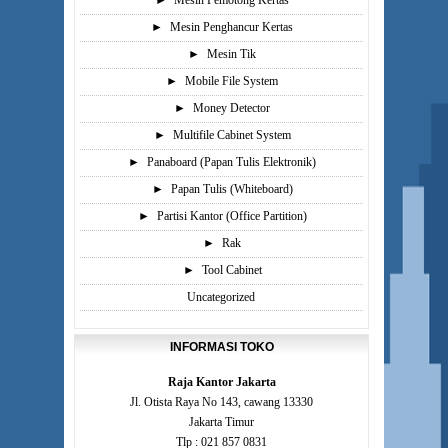
►
Mesin Pemotong Kertas
►
Mesin Penghancur Kertas
►
Mesin Tik
►
Mobile File System
►
Money Detector
►
Multifile Cabinet System
►
Panaboard (Papan Tulis Elektronik)
►
Papan Tulis (Whiteboard)
►
Partisi Kantor (Office Partition)
►
Rak
►
Tool Cabinet
Uncategorized
INFORMASI TOKO
Raja Kantor Jakarta
Jl. Otista Raya No 143, cawang 13330
Jakarta Timur
Tlp : 021 857 0831