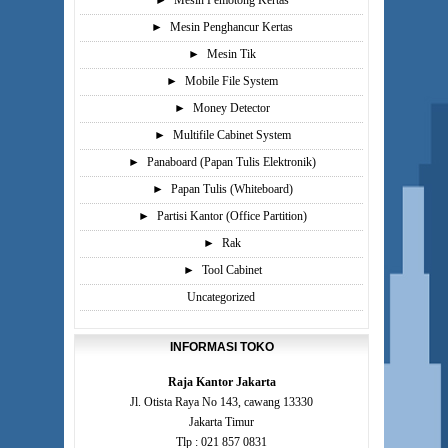
►
Mesin Pemotong Kertas
►
Mesin Penghancur Kertas
►
Mesin Tik
►
Mobile File System
►
Money Detector
►
Multifile Cabinet System
►
Panaboard (Papan Tulis Elektronik)
►
Papan Tulis (Whiteboard)
►
Partisi Kantor (Office Partition)
►
Rak
►
Tool Cabinet
Uncategorized
INFORMASI TOKO
Raja Kantor Jakarta
Jl. Otista Raya No 143, cawang 13330
Jakarta Timur
Tlp : 021 857 0831