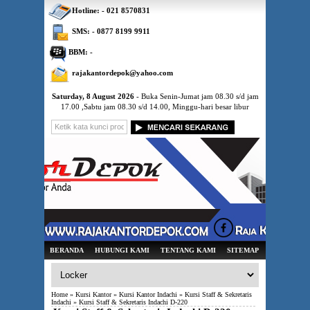
Hotline: - 021 8570831
SMS: - 0877 8199 9911
BBM: -
rajakantordepok@yahoo.com
Saturday, 8 August 2026
- Buka Senin-Jumat jam 08.30 s/d jam
17.00 ,Sabtu jam 08.30 s/d 14.00, Minggu-hari besar libur
BERANDA
HUBUNGI KAMI
TENTANG KAMI
SITEMAP
Home
»
Kursi Kantor
»
Kursi Kantor Indachi
»
Kursi Staff & Sekretaris
Indachi
» Kursi Staff & Sekretaris Indachi D-220