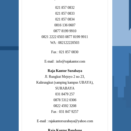
021 857 0832
021 857 0833
021 857 0834
0816 136 0607
0877 8199 9910
0821 2222 0503 0877 8199 9911
WA : 082122220503
Fax : 021 857 0830
E-mail : info@rajakantor.com
Raja Kantor Surabaya
Jl. Rungkut Mejoyo 2 no 23,
Kalirungkut (samping kampus UBAYA),
SURABAYA
031 8479 257
0878 5312 0306
0822 4592 3208
Fax : 031 847 9257
E-mail : rajakantorsurabaya@yahoo.com
Raja Kantor Bandung