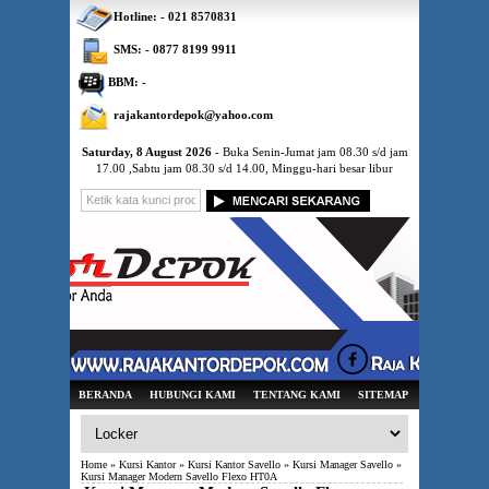
Hotline: - 021 8570831
SMS: - 0877 8199 9911
BBM: -
rajakantordepok@yahoo.com
Saturday, 8 August 2026
- Buka Senin-Jumat jam 08.30 s/d jam
17.00 ,Sabtu jam 08.30 s/d 14.00, Minggu-hari besar libur
BERANDA
HUBUNGI KAMI
TENTANG KAMI
SITEMAP
Home
»
Kursi Kantor
»
Kursi Kantor Savello
»
Kursi Manager Savello
»
Kursi Manager Modern Savello Flexo HT0A