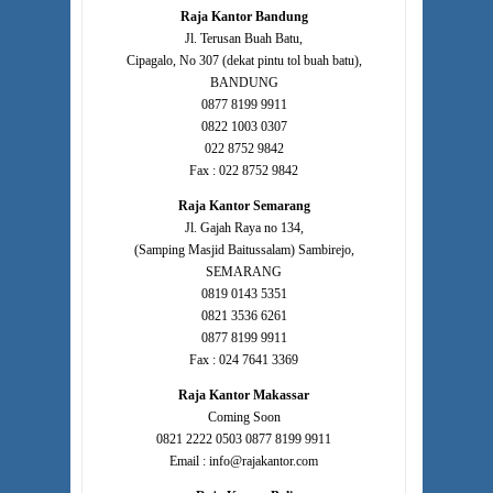
Raja Kantor Bandung
Jl. Terusan Buah Batu,
Cipagalo, No 307 (dekat pintu tol buah batu),
BANDUNG
0877 8199 9911
0822 1003 0307
022 8752 9842
Fax : 022 8752 9842
Raja Kantor Semarang
Jl. Gajah Raya no 134,
(Samping Masjid Baitussalam) Sambirejo,
SEMARANG
0819 0143 5351
0821 3536 6261
0877 8199 9911
Fax : 024 7641 3369
Raja Kantor Makassar
Coming Soon
0821 2222 0503 0877 8199 9911
Email : info@rajakantor.com