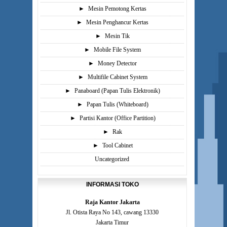
►
Mesin Pemotong Kertas
►
Mesin Penghancur Kertas
►
Mesin Tik
►
Mobile File System
►
Money Detector
►
Multifile Cabinet System
►
Panaboard (Papan Tulis Elektronik)
►
Papan Tulis (Whiteboard)
►
Partisi Kantor (Office Partition)
►
Rak
►
Tool Cabinet
Uncategorized
INFORMASI TOKO
Raja Kantor Jakarta
Jl. Otista Raya No 143, cawang 13330
Jakarta Timur