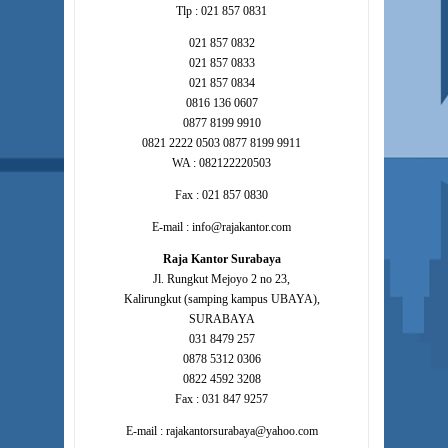
Tlp : 021 857 0831
021 857 0832
021 857 0833
021 857 0834
0816 136 0607
0877 8199 9910
0821 2222 0503 0877 8199 9911
WA : 082122220503
Fax : 021 857 0830
E-mail : info@rajakantor.com
Raja Kantor Surabaya
Jl. Rungkut Mejoyo 2 no 23,
Kalirungkut (samping kampus UBAYA),
SURABAYA
031 8479 257
0878 5312 0306
0822 4592 3208
Fax : 031 847 9257
E-mail : rajakantorsurabaya@yahoo.com