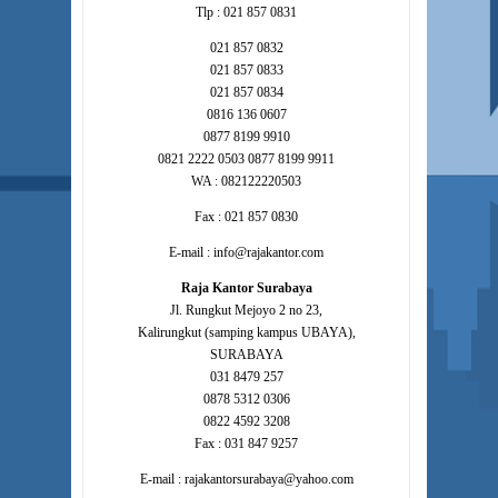
Tlp : 021 857 0831
021 857 0832
021 857 0833
021 857 0834
0816 136 0607
0877 8199 9910
0821 2222 0503 0877 8199 9911
WA : 082122220503
Fax : 021 857 0830
E-mail : info@rajakantor.com
Raja Kantor Surabaya
Jl. Rungkut Mejoyo 2 no 23,
Kalirungkut (samping kampus UBAYA),
SURABAYA
031 8479 257
0878 5312 0306
0822 4592 3208
Fax : 031 847 9257
E-mail : rajakantorsurabaya@yahoo.com