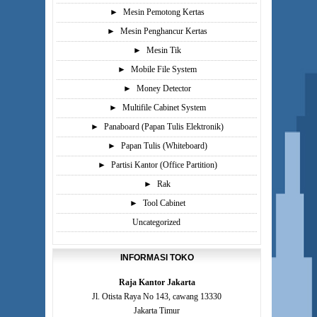
►
Mesin Pemotong Kertas
►
Mesin Penghancur Kertas
►
Mesin Tik
►
Mobile File System
►
Money Detector
►
Multifile Cabinet System
►
Panaboard (Papan Tulis Elektronik)
►
Papan Tulis (Whiteboard)
►
Partisi Kantor (Office Partition)
►
Rak
►
Tool Cabinet
Uncategorized
INFORMASI TOKO
Raja Kantor Jakarta
Jl. Otista Raya No 143, cawang 13330
Jakarta Timur