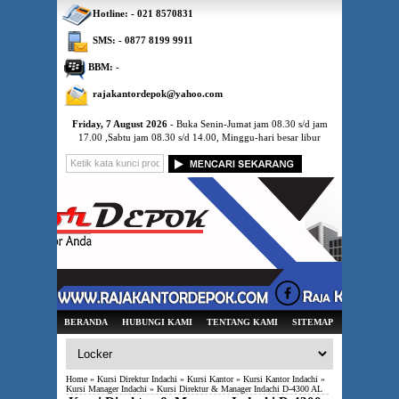
Hotline: - 021 8570831
SMS: - 0877 8199 9911
BBM: -
rajakantordepok@yahoo.com
Friday, 7 August 2026
- Buka Senin-Jumat jam 08.30 s/d jam
17.00 ,Sabtu jam 08.30 s/d 14.00, Minggu-hari besar libur
BERANDA
HUBUNGI KAMI
TENTANG KAMI
SITEMAP
Home
»
Kursi Direktur Indachi
»
Kursi Kantor
»
Kursi Kantor Indachi
»
Kursi Manager Indachi
» Kursi Direktur & Manager Indachi D-4300 AL