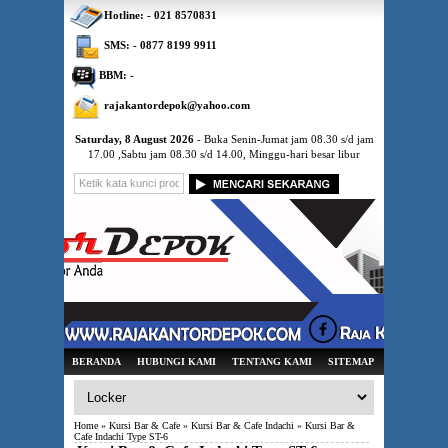
Hotline: - 021 8570831
SMS: - 0877 8199 9911
BBM: -
rajakantordepok@yahoo.com
Saturday, 8 August 2026
- Buka Senin-Jumat jam 08.30 s/d jam
17.00 ,Sabtu jam 08.30 s/d 14.00, Minggu-hari besar libur
BERANDA
HUBUNGI KAMI
TENTANG KAMI
SITEMAP
Home
»
Kursi Bar & Cafe
»
Kursi Bar & Cafe Indachi
» Kursi Bar &
Cafe Indachi Type ST-6