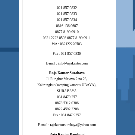
021 857 0832
021 857 0833
021 857 0834
0816 136 0607
0877 8199 9910
0821 2222 0503 0877 8199 9911
WA : 082122220503
Fax : 021 857 0830
E-mail : info@rajakantor.com
Raja Kantor Surabaya
Jl. Rungkut Mejoyo 2 no 23,
Kalirungkut (samping kampus UBAYA),
SURABAYA
031 8479 257
0878 5312 0306
0822 4592 3208
Fax : 031 847 9257
E-mail : rajakantorsurabaya@yahoo.com
Raja Kantor Bandung