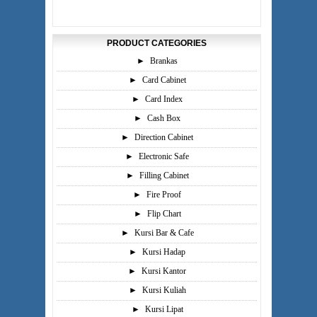
PRODUCT CATEGORIES
►
Brankas
►
Card Cabinet
►
Card Index
►
Cash Box
►
Direction Cabinet
►
Electronic Safe
►
Filling Cabinet
►
Fire Proof
►
Flip Chart
►
Kursi Bar & Cafe
►
Kursi Hadap
►
Kursi Kantor
►
Kursi Kuliah
►
Kursi Lipat