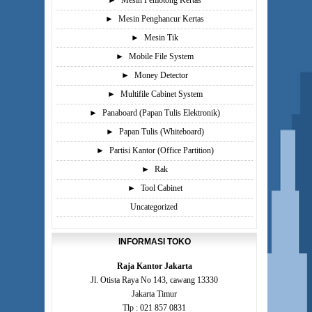
►
Mesin Pemotong Kertas
►
Mesin Penghancur Kertas
►
Mesin Tik
►
Mobile File System
►
Money Detector
►
Multifile Cabinet System
►
Panaboard (Papan Tulis Elektronik)
►
Papan Tulis (Whiteboard)
►
Partisi Kantor (Office Partition)
►
Rak
►
Tool Cabinet
Uncategorized
INFORMASI TOKO
Raja Kantor Jakarta
Jl. Otista Raya No 143, cawang 13330
Jakarta Timur
Tlp : 021 857 0831