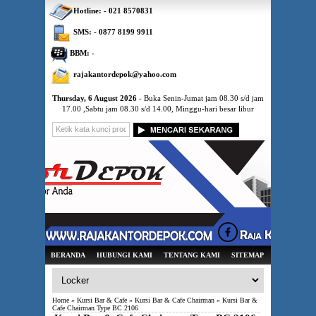
Hotline: - 021 8570831
SMS: - 0877 8199 9911
BBM: -
rajakantordepok@yahoo.com
Thursday, 6 August 2026
- Buka Senin-Jumat jam 08.30 s/d jam
17.00 ,Sabtu jam 08.30 s/d 14.00, Minggu-hari besar libur
BERANDA
HUBUNGI KAMI
TENTANG KAMI
SITEMAP
Home
»
Kursi Bar & Cafe
»
Kursi Bar & Cafe Chairman
» Kursi Bar &
Cafe Chairman Type BC 2106