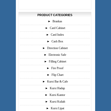
PRODUCT CATEGORIES
►
Brankas
►
Card Cabinet
►
Card Index
►
Cash Box
►
Direction Cabinet
►
Electronic Safe
►
Filling Cabinet
►
Fire Proof
►
Flip Chart
►
Kursi Bar & Cafe
►
Kursi Hadap
►
Kursi Kantor
►
Kursi Kuliah
►
Kursi Lipat