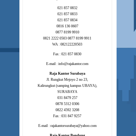
021 857 0832
021 857 0833
021 857 0834
0816 136 0607
0877 8199 9910
0821 2222 0503 0877 8199 9911
WA : 082122220503
Fax : 021 857 0830
E-mail : info@rajakantor.com
Raja Kantor Surabaya
Jl. Rungkut Mejoyo 2 no 23,
Kalirungkut (samping kampus UBAYA),
SURABAYA
031 8479 257
0878 5312 0306
0822 4592 3208
Fax : 031 847 9257
E-mail : rajakantorsurabaya@yahoo.com
Raja Kantor Bandung